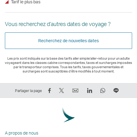
Tarif le plus bas
Vous recherchez d’autres dates de voyage ?
Recherchez de nouvelles dates
Les prix sont indiqués sur la base des tarifs aller simple/aller-retour pour un adulte
voyageant dans les classes cabine correspondantes, taxes et surcharges imposées
par le transporteur comprises. Tous les tarifs, taxes gouvernementales et
surcharges sont susceptibles d’être modifiés à tout moment.
Partager
Tweeter
Email
LinkedIn
WhatsApp
Partage
Partager la page
sur
–
Le
Le
Le
sur
Facebook
Le
lien
lien
lien
Ligne
–
lien
ouvre
ouvre
ouvre
Le
Le
ouvre
une
une
une
lien
lien
une
nouvelle
nouvelle
nouvelle
ouvre
A propos de nous
ouvre
nouvelle
fenêtre
fenêtre
fenêtre
une