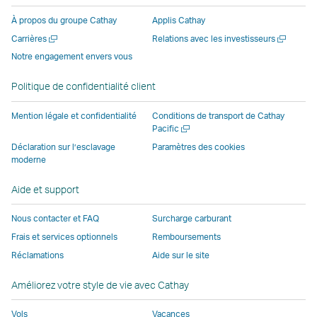
une
fenêtre
opérée
opérée
opérée
nouvell
À propos du groupe Cathay
Applis Cathay
nouvelle
opérée
par
par
par
fenêtre
Ouvrir
Ouvrir
Carrières
Relations avec les investisseurs
fenêtre
par
des
des
des
opérée
une
une
Notre engagement envers vous
opérée
des
parties
parties
parties
par
nouvelle
nouvelle
par
parties
externes
externes
externes
des
fenêtre
fenêtre
Politique de confidentialité client
des
externes
et
et
et
parties
parties
et
peut
peut
peut
externe
Mention légale et confidentialité
Conditions de transport de Cathay
externes
peut
ne
ne
ne
et
Ouvrir
Pacific
une
et
ne
pas
pas
pas
peut
Déclaration sur l’esclavage
Paramètres des cookies
nouvelle
moderne
peut
pas
appliquer
appliquer
appliquer
ne
fenêtre
ne
appliquer
les
les
les
pas
Aide et support
pas
les
mêmes
mêmes
mêmes
appliqu
appliquer
mêmes
politiques
politiques
politiques
les
Nous contacter et FAQ
Surcharge carburant
les
politiques
d’accessibilité
d’accessibilité
d’accessibilit
mêmes
Frais et services optionnels
Remboursements
mêmes
d’accessibilité
que
que
que
politiqu
Réclamations
Aide sur le site
politiques
que
Cathay
Cathay
Cathay
d’access
d’accessibilité
Cathay
Pacific
Pacific
Pacific
que
Améliorez votre style de vie avec Cathay
que
Pacific
Cathay
Cathay
Le
Pacific
Vols
Vacances