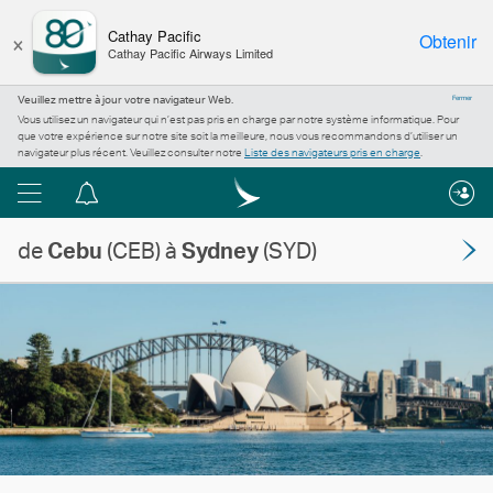
×
Cathay Pacific
Obtenir
Cathay Pacific Airways Limited
Veuillez mettre à jour votre navigateur Web.
Fermer
Vous utilisez un navigateur qui n’est pas pris en charge par notre système informatique. Pour
que votre expérience sur notre site soit la meilleure, nous vous recommandons d’utiliser un
navigateur plus récent. Veuillez consulter notre
Liste des navigateurs pris en charge
.
Menu
Centre
de
de
Cebu
(CEB) à
Sydney
(SYD)
notification