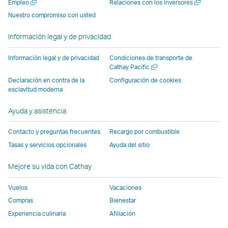
Abrir
Abrir
Empleo
Relaciones con los inversores
nueva
suministrada
ventana
suministrada
suministrada
suministr
una
una
Nuestro compromiso con usted
ventana
por
suministrada
por
por
por
nueva
nueva
suministrada
terceros
por
terceros
terceros
terceros
ventana
ventana
Información legal y de privacidad
por
que
terceros
que
que
que
terceros
puede
que
puede
puede
puede
Información legal y de privacidad
Condiciones de transporte de
que
no
puede
no
no
no
Abrir
Cathay Pacific
una
puede
seguir
no
seguir
seguir
seguir
Declaración en contra de la
Configuración de cookies
nueva
esclavitud moderna
no
las
seguir
las
las
las
ventana
seguir
mismas
las
mismas
mismas
mismas
Ayuda y asistencia
las
políticas
mismas
políticas
políticas
políticas
mismas
de
políticas
de
de
de
Contacto y preguntas frecuentes
Recargo por combustible
políticas
accesibilidad
de
accesibilidad
accesibilidad
accesibili
Tasas y servicios opcionales
Ayuda del sitio
de
que
accesibilidad
que
que
que
accesibilidad
Cathay
que
Cathay
Cathay
Cathay
Mejore su vida con Cathay
que
Pacific.
Cathay
Pacific
Pacific
Pacific
Vuelos
Vacaciones
Cathay
El
Pacific
Pacific.
enlace
Compras
Bienestar
El
se
Experiencia culinaria
Afiliación
enlace
abre