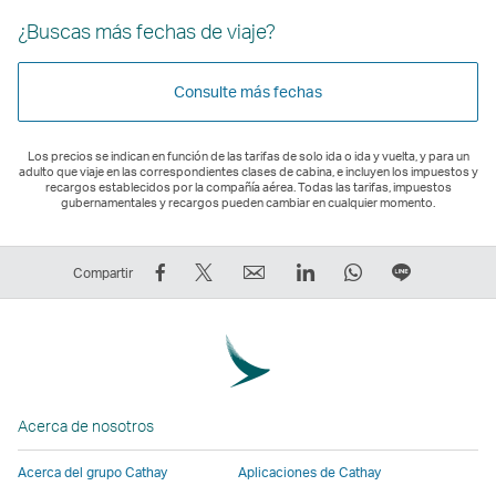
¿Buscas más fechas de viaje?
Consulte más fechas
Los precios se indican en función de las tarifas de solo ida o ida y vuelta, y para un
adulto que viaje en las correspondientes clases de cabina, e incluyen los impuestos y
recargos establecidos por la compañía aérea. Todas las tarifas, impuestos
gubernamentales y recargos pueden cambiar en cualquier momento.
Compartir
Tuitear:
Correo
LinkedIn
WhatsApp
Línea
Compartir
en
El
electrónico
El
El
El
Facebook:
enlace
El
enlace
enlace
enlace
El
se
enlace
se
se
se
enlace
abre
se
abre
abre
abre
se
en
abre
en
en
en
Acerca de nosotros
abre
una
en
una
una
una
en
nueva
una
nueva
nueva
nueva
Acerca del grupo Cathay
Aplicaciones de Cathay
una
ventana
nueva
ventana
ventana
ventana