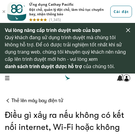
Vui lòng nâng cấp trình duyệt web của bạn
Quý khách đang sử dụng trình duyệt mà chúng tôi
không hỗ trợ. Để có được trải nghiệm tốt nhất khi sử
dụng trang web, chúng tôi khuyên quý khách nên nâng
cấp lên trình duyệt mới hơn - vui lòng xem
danh sách trình duyệt được hỗ trợ
của chúng tôi.
7
open navigation menu
Thẻ lên máy bay điện tử
Điều gì xảy ra nếu không có kết
nối internet, Wi-Fi hoặc không