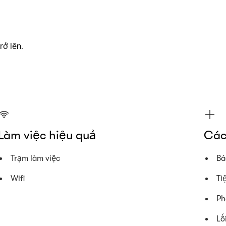
rở lên.
Làm việc hiệu quả
Các
Trạm làm việc
Bá
Wifi
Ti
Ph
Lố