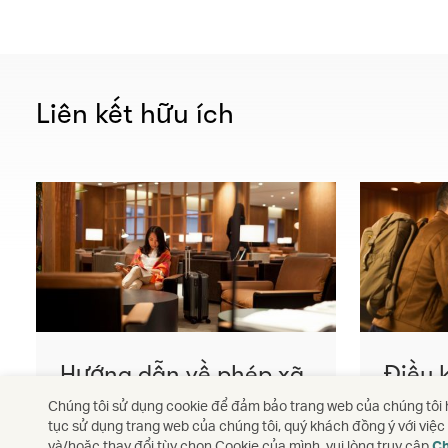
Liên kết hữu ích
Hướng dẫn về phép xã
Điều 
giao
chờ
Chúng tôi sử dụng cookie để đảm bảo trang web của chúng tôi h
tục sử dụng trang web của chúng tôi, quý khách đồng ý với việ
Tìm hiểu thêm
Tìm hiể
và/hoặc thay đổi tùy chọn Cookie của mình, vui lòng truy cập
Ch