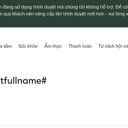
 đang sử dụng trình duyệt mà chúng tôi không hỗ trợ. Để có
n quý khách nên nâng cấp lên trình duyệt mới hơn - vui lòng
a sắm
Sức khỏe
Ẩm thực
Thanh toán
Tư cách hội vi
tfullname#