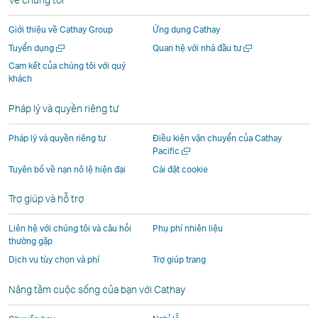
kết
mở
một
một
một
mở
mở
ra
cửa
cửa
cửa
ra
Giới thiệu về Cathay Group
Ứng dụng Cathay
ra
trong
sổ
sổ
sổ
trong
Mở
Mở
Tuyển dụng
Quan hệ với nhà đầu tư
trong
một
mới
mới
mới
một
một
một
Cam kết của chúng tôi với quý
một
cửa
do
do
do
cửa
cửa
cửa
khách
cửa
sổ
các
các
các
sổ
sổ
sổ
mới
mới
sổ
mới
đơn
đơn
đơn
mới
Pháp lý và quyền riêng tư
mới
do
vị
vị
vị
do
do
các
bên
bên
bên
các
Pháp lý và quyền riêng tư
Điều kiện vận chuyển của Cathay
Mở
Pacific
các
đơn
ngoài
ngoài
ngoài
đơn
một
Tuyên bố về nạn nô lệ hiện đại
Cài đặt cookie
đơn
vị
khai
khai
khai
vị
cửa
vị
bên
thác
thác
thác
bên
sổ
Trợ giúp và hỗ trợ
mới
bên
ngoài
và
và
và
ngoài
ngoài
khai
có
có
có
khai
Liên hệ với chúng tôi và câu hỏi
Phụ phí nhiên liệu
khai
thác
thể
thể
thể
thác
thường gặp
thác
và
không
không
không
và
Dịch vụ tùy chọn và phí
Trợ giúp trang
và
có
tuân
tuân
tuân
có
Nâng tầm cuộc sống của bạn với Cathay
có
thể
thủ
thủ
thủ
thể
thể
không
theo
theo
theo
không