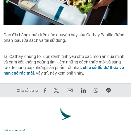
Dao đĩa bằng nhựa trên các chuyến bay của Cathay Pacific được
phân loại, rửa sạch và tái sử dụng.
Tại Cathay, chúng tôi luôn dành tình yêu cho các món ăn của mình
và cam kết không ngừng tìm kiếm những cách thức mới và sáng
tạo để cung cấp những sản phẩm tốt nhất,
chia sẻ đồ dư thừa và
hạn chế rác thải
. Vậy thì, hãy xem phần này.
Chia
Đăng
Email
LinkedIn
WhatsApp
Chia
Chia sẻ trang
sẻ
lên
Liên
Liên
Liên
sẻ
trên
Twitter
kết
kết
kết
trên
Facebook
–
mở
mở
mở
LINE
–
Liên
ra
ra
ra
Liên
Liên
kết
trong
trong
trong
kết
Về chúng tôi