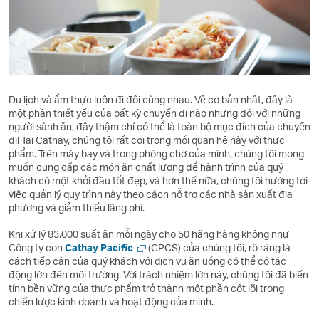
Du lịch và ẩm thực luôn đi đôi cùng nhau. Về cơ bản nhất, đây là
một phần thiết yếu của bất kỳ chuyến đi nào nhưng đối với những
người sành ăn, đây thậm chí có thể là toàn bộ mục đích của chuyến
đi! Tại Cathay, chúng tôi rất coi trọng mối quan hệ này với thực
phẩm. Trên máy bay và trong phòng chờ của mình, chúng tôi mong
muốn cung cấp các món ăn chất lượng để hành trình của quý
khách có một khởi đầu tốt đẹp, và hơn thế nữa, chúng tôi hướng tới
việc quản lý quy trình này theo cách hỗ trợ các nhà sản xuất địa
phương và giảm thiểu lãng phí.
Khi xử lý 83.000 suất ăn mỗi ngày cho 50 hãng hàng không như
Mở
Công ty con
Cathay Pacific
(CPCS) của chúng tôi, rõ ràng là
một
cách tiếp cận của quý khách với dịch vụ ăn uống có thể có tác
cửa
động lớn đến môi trường. Với trách nhiệm lớn này, chúng tôi đã biến
sổ
tính bền vững của thực phẩm trở thành một phần cốt lõi trong
mới
chiến lược kinh doanh và hoạt động của mình.