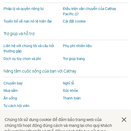
mới
do
vị
vị
vị
do
do
các
bên
bên
bên
các
Pháp lý và quyền riêng tư
Điều kiện vận chuyển của Cathay
Mở
Pacific
các
đơn
ngoài
ngoài
ngoài
đơn
một
Tuyên bố về nạn nô lệ hiện đại
Cài đặt cookie
đơn
vị
khai
khai
khai
vị
cửa
vị
bên
thác
thác
thác
bên
sổ
Trợ giúp và hỗ trợ
mới
bên
ngoài
và
và
và
ngoài
ngoài
khai
có
có
có
khai
Liên hệ với chúng tôi và câu hỏi
Phụ phí nhiên liệu
khai
thác
thể
thể
thể
thác
thường gặp
thác
và
không
không
không
và
Dịch vụ tùy chọn và phí
Trợ giúp trang
và
có
tuân
tuân
tuân
có
Nâng tầm cuộc sống của bạn với Cathay
có
thể
thủ
thủ
thủ
thể
thể
không
theo
theo
theo
không
Chuyến bay
Nghỉ lễ
không
tuân
cùng
cùng
cùng
tuân
Mua sắm
Sức khỏe
tuân
thủ
chính
chính
chính
thủ
Ăn uống
Thanh toán
thủ
theo
sách
sách
sách
theo
Tư cách hội viên
theo
cùng
truy
truy
truy
cùng
cùng
chính
cập
cập
cập
chính
Chúng tôi sử dụng cookie để đảm bảo trang web của
chính
sách
như
như
như
sách
Mở
Mở
Mở
Mở
Mở
Mở
chúng tôi hoạt động đúng cách và mang lại cho quý khách
sách
truy
Cathay
Cathay
Cathay
truy
một
một
một
một
một
một