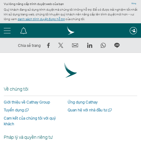
Vui lòng nâng cấp trình duyệt web của bạn
Đóng
Quý khách đang sử dụng trình duyệt mà chúng tôi không hỗ trợ. Để có được trải nghiệm tốt nhất
khi sử dụng trang web, chúng tôi khuyên quý khách nên nâng cấp lên trình duyệt mới hơn - vui
lòng xem
danh sách trình duyệt được hỗ trợ
của chúng tôi.
Menu
Trung
tâm
Chia
Đăng
Email
LinkedIn
WhatsApp
Chia
Chia sẻ trang
thông
sẻ
lên
Liên
Liên
Liên
sẻ
báo
trên
Twitter
kết
kết
kết
trên
Facebook
–
mở
mở
mở
LINE
–
Liên
ra
ra
ra
Liên
Liên
kết
trong
trong
trong
kết
Về chúng tôi
kết
mở
một
một
một
mở
mở
ra
cửa
cửa
cửa
ra
Giới thiệu về Cathay Group
Ứng dụng Cathay
ra
trong
sổ
sổ
sổ
trong
Mở
Mở
Tuyển dụng
Quan hệ với nhà đầu tư
trong
một
mới
mới
mới
một
một
một
Cam kết của chúng tôi với quý
một
cửa
do
do
do
cửa
cửa
cửa
khách
cửa
sổ
các
các
các
sổ
sổ
sổ
mới
mới
sổ
mới
đơn
đơn
đơn
mới
Pháp lý và quyền riêng tư