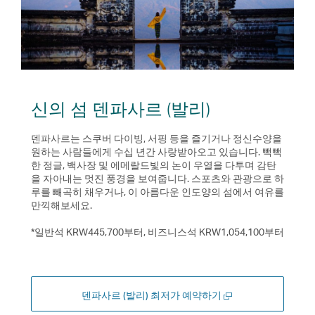
신의 섬 덴파사르 (발리)
덴파사르는 스쿠버 다이빙, 서핑 등을 즐기거나 정신수양을
원하는 사람들에게 수십 년간 사랑받아오고 있습니다. 빽빽
한 정글, 백사장 및 에메랄드빛의 논이 우열을 다투며 감탄
을 자아내는 멋진 풍경을 보여줍니다. 스포츠와 관광으로 하
루를 빼곡히 채우거나, 이 아름다운 인도양의 섬에서 여유를
만끽해보세요.
*일반석 KRW445,700부터, 비즈니스석 KRW1,054,100부터
새
덴파사르 (발리) 최저가 예약하기
창