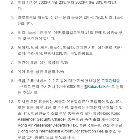
여행 기간은 2023년 1월 23일부터 2023년 6월 30일까지입니
다.
프로모션을 적용할 수 있는 운임 등급은 일반석(N/Q), 비즈니스석
(I)입니다.
비즈니스석(I)인 경우, 여행 출발일로부터 21일 전에 항공권을 구
매 및 변경해야 합니다.
목적지: 방콕, 세부, 하노이, 마닐라, 호치민 시티, 싱가포르, 자카
르타, 수라바야, 덴파사르(발리), 쿠알라룸프르
어린이 요금: 성인 요금의 75%
유아 요금: 성인 요금의 10%
새
요금, 기타 서비스 수수료 등에 대한 자세한 내용은
고객관리팀
새
창
으로 연락 주시거나 1644-8003 또는@
KakaoTalk
로 문의
창
에
해 주십시오.
에
서
제시된 모든 요금에는 세금과 유류할증료가 포함되어 있습니다.
서
열
모든 요금, 정부 세금 및 수수료, 할증료는 언제든지 변경될 수 있
열
기
습니다. 항공편을 취소할 경우 홍콩 승객 보안 요금(Hong Kong
기
Passenger Security Charge), 홍콩 항공 승객 출발 세금(Hong
Kong Air Passenger Departure Tax), 홍콩국제공항 건설 수수료
(Hong Kong International Airport Construction Fee)를 취소 수
수료 없이 환불받으실 수 있습니다.