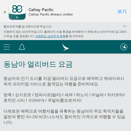
×
Cathay Pacific
보기
Cathay Pacific Airways Limited
웹브라우저를 업그레이드해 주십시오.
닫기
지원하지 않는 브라우저입니다. 홈페이지 사용 환경을 최적화하기 위해 최신 브라우저로 업그레이
드하실 것을 권장합니다.
지원하는 브라우저 목록
를 참고하세요.
메
알
뉴
림
동남아 얼리버드 요금
센
터
동남아의 인기 도시를 지금 얼리버드 요금으로 예약하고 캐세이퍼시
픽의 프리미엄 서비스로 품격있는 여행을 준비하세요.
방콕 / 싱가포르 / 덴파사르(발리) / 세부 / 하노이 / 마닐라 / 자카르타/
호치민 시티 / 수라바야 / 쿠알라룸프르까지!
다채로운 매력으로 여행자들을 유혹하는 동남아의 주요 목적지들을
일반석 뿐만 아니라 비즈니스석도 합리적인 가격으로 여행할 수 있습
니다.