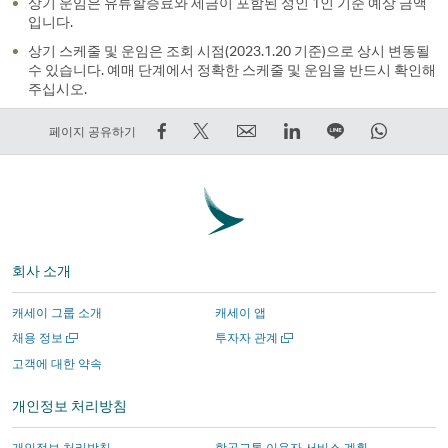
상기 운임은 유류할증료와 세금이 포함된 성인 1인 기준 예상 금액
기
입니다.
상기 스케줄 및 운임은 조회 시점(2023.1.20 기준)으로 상시 변동될
수 있습니다. 예매 단계에서 정확한 스케줄 및 운임을 반드시 확인해
주십시오.
Facebook
트
Email
LinkedIn
라
WhatsA
페이지 공유하기
에
윗
외
외
인
외
서
하
부
부
에
부
공
기
타
타
서
타
유
–
사
사
함
사
–
외
에
에
께
에
회사 소개
외
부
서
서
하
서
부
타
운
운
기
운
캐세이 그룹 소개
캐세이 앱
타
사
영
영
외
영
새
새
채용 정보
투자자 관계
사
에
하
하
부
하
창
창
고객에 대한 약속
에
서
는
는
타
는
에
에
서
운
사
사
사
사
서
서
개인정보 처리방침
열
열
운
영
이
이
에
이
기
기
영
하
트
트
서
트
개인정보 처리방침
항공교통 이용자 서비스 계획