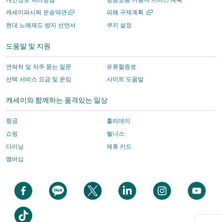
하
는
의
의
운
의
새
새
캐세이퍼시픽 운송약관
피해 구제계획
는
사
새
새
영
새
창
창
현대 노예제도 방지 선언서
쿠키 설정
에
에
사
이
창
창
하
창
서
서
이
트
에
에
는
에
도움말 및 지원
열
열
트
의
서
서
사
서
기
기
의
새
링
링
이
링
연락처 및 자주 묻는 질문
유류할증료
새
창
크
크
트
크
선택 서비스 요금 및 운임
사이트 도움말
창
에
가
가
의
가
캐세이와 함께하는 품격있는 일상
에
서
열
열
새
열
서
링
리
리
창
리
항공
홀리데이
링
크
며
며
에
며
쇼핑
웰니스
크
가
여
여
서
여
다이닝
제휴 카드
가
열
기
기
링
기
멤버십
열
리
에
에
크
에
리
며
는
는
가
는
며
여
캐
캐
열
캐
새
새
새
새
새
새
여
기
세
세
리
세
창
창
창
창
창
창
기
에
이
이
며
이
에
에
에
에
에
에
새