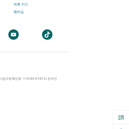
제휴 카드
멤버십
새
새
창
창
에
에
서
서
열
열
기
기
 | 사업자등록번호 : 110-84-01873 | 온라인