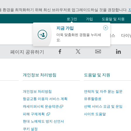
용 환경을 최적화하기 위해 최신 브라우저로 업그레이드하실 것을 권장합니다.
로그인
가입
도움말 및 지원
닫
지금 가입
기
더욱 맞춤화된 경험을 누리세
항공
홀리데이
쇼핑
웰니스
다이
요.
Facebook
트
Email
Link
페이지 공유하기
에
윗
외
외
서
하
부
부
공
기
타
타
개인정보 처리방침
도움말 및 지원
유
–
사
사
–
외
에
에
개인정보 처리방침
연락처 및 자주 묻는 질문
외
부
서
서
항공교통 이용자 서비스 계획
유류할증료
부
타
운
운
새
타
사
영
영
캐세이퍼시픽 운송약관
선택 서비스 요금 및 운임
창
사
에
하
하
새
피해 구제계획
사이트 도움말
에
창
에
서
는
는
현대 노예제도 방지 선언서
서
에
열
서
운
사
사
쿠키 설정
서