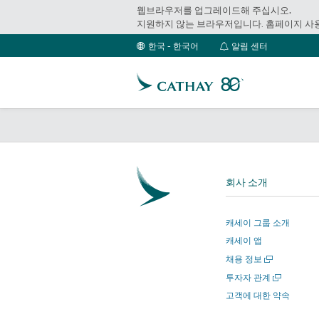
웹브라우저를 업그레이드해 주십시오.
지원하지 않는 브라우저입니다. 홈페이지 사
알
한국 - 한국어
알림 센터
림
센
터
회사 소개
캐세이 그룹 소개
캐세이 앱
새
채용 정보
창
새
투자자 관계
에
창
고객에 대한 약속
서
에
열
서