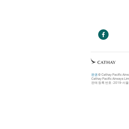
기
열
기
새
창
에
서
새
열
창
기
에
판권
© Cathay Pacific Airw
서
Cathay Pacific Airwa
판매 등록 번호 : 2019-
열
기