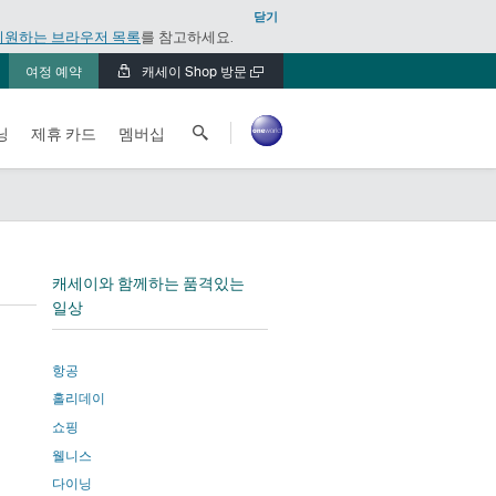
닫기
지원하는 브라우저 목록
를 참고하세요.
여정 예약
캐세이 Shop 방문
새
창
캐
에
닝
제휴 카드
멤버십
세
서
열
이
기
퍼
edIn
시
픽
검
캐세이와 함께하는 품격있는
색
일상
항공
홀리데이
쇼핑
웰니스
다이닝