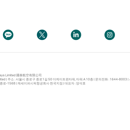
기
운
영
이
이
열
기
영
하
트
트
하
는
의
의
는
사
새
새
사
이
창
창
새
새
새
새
이
트
에
에
창
창
창
창
트
의
서
서
에
에
에
에
의
새
링
링
서
서
서
서
새
창
크
크
열
열
열
열
창
에
가
가
기
기
기
기
에
서
열
열
ays Limited
國泰航空有限公司
ys Limited | 주소 : 서울시 종로구 종로1길 50 더케이트윈타워, 타워 A 10층 | 문의전화 : 1644-8003
서
링
리
리
서울종로-1568 | 캐세이퍼시픽항공회사 한국지점 | 대표자 : 양석호
링
크
며
며
크
가
여
여
가
열
기
기
열
리
에
에
리
며
는
는
며
여
캐
캐
여
기
세
세