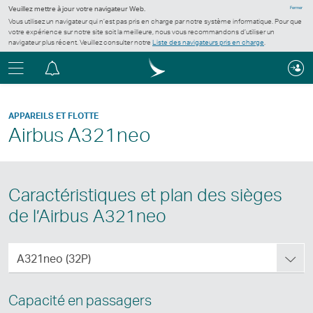
Veuillez mettre à jour votre navigateur Web.
Fermer
Vous utilisez un navigateur qui n’est pas pris en charge par notre système informatique. Pour que
votre expérience sur notre site soit la meilleure, nous vous recommandons d’utiliser un
navigateur plus récent. Veuillez consulter notre
Liste des navigateurs pris en charge
.
Menu
Centre
de
notification
APPAREILS ET FLOTTE
Airbus A321neo
Caractéristiques et plan des sièges
de l’Airbus A321neo
Configuration
A321neo (32P)
de
l’Airbus A321neo
Capacité en passagers