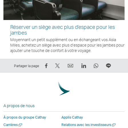
Réserver un siège avec plus d’espace pour les
jambes
Moyennant un petit supplément ou en échangeant vos Asia
Miles, achetez un siège avec plus d’espace pour les jambes pour
ajouter une touche de confort à votre voyage.
Partager
Tweeter
Email
LinkedIn
WhatsApp
Partage
Partager la page
sur
–
Le
Le
Le
sur
Facebook
Le
lien
lien
lien
Ligne
–
lien
ouvre
ouvre
ouvre
Le
Le
ouvre
une
une
une
lien
lien
une
nouvelle
nouvelle
nouvelle
ouvre
A propos de nous
ouvre
nouvelle
fenêtre
fenêtre
fenêtre
une
une
fenêtre
opérée
opérée
opérée
nouvell
À propos du groupe Cathay
Applis Cathay
nouvelle
opérée
par
par
par
fenêtre
Ouvrir
Ouvrir
Carrières
Relations avec les investisseurs
fenêtre
par
des
des
des
opérée