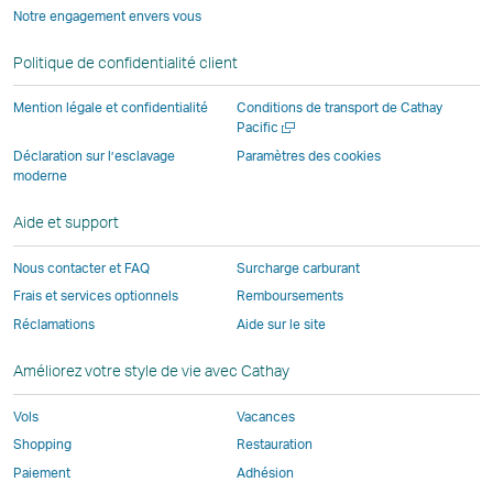
une
une
Notre engagement envers vous
opérée
des
parties
parties
parties
par
nouvelle
nouvelle
par
parties
externes
externes
externes
des
fenêtre
fenêtre
Politique de confidentialité client
des
externes
et
et
et
parties
parties
et
peut
peut
peut
externe
Mention légale et confidentialité
Conditions de transport de Cathay
externes
peut
ne
ne
ne
et
Ouvrir
Pacific
une
et
ne
pas
pas
pas
peut
Déclaration sur l’esclavage
Paramètres des cookies
nouvelle
moderne
peut
pas
appliquer
appliquer
appliquer
ne
fenêtre
ne
appliquer
les
les
les
pas
Aide et support
pas
les
mêmes
mêmes
mêmes
appliqu
appliquer
mêmes
politiques
politiques
politiques
les
Nous contacter et FAQ
Surcharge carburant
les
politiques
d’accessibilité
d’accessibilité
d’accessibilit
mêmes
Frais et services optionnels
Remboursements
mêmes
d’accessibilité
que
que
que
politiqu
Réclamations
Aide sur le site
politiques
que
Cathay
Cathay
Cathay
d’access
d’accessibilité
Cathay
Pacific
Pacific
Pacific
que
Améliorez votre style de vie avec Cathay
que
Pacific
Cathay
Cathay
Le
Pacific
Vols
Vacances
Pacific
lien
Shopping
Restauration
Le
ouvre
Paiement
Adhésion