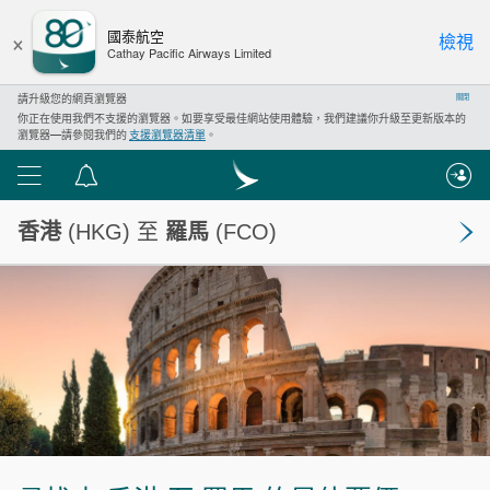
×
國泰航空
檢視
Cathay Pacific Airways Limited
請升級您的網頁瀏覽器
關閉
你正在使用我們不支援的瀏覽器。如要享受最佳網站使用體驗，我們建議你升級至更新版本的
瀏覽器—請參閱我們的
支援瀏覽器清單
。
功
通
能
告
香港
(HKG) 至
羅馬
(FCO)
表
中
心