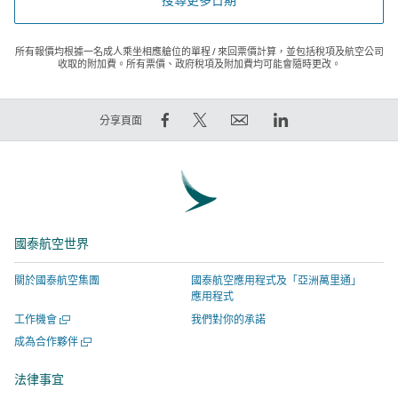
所有報價均根據一名成人乘坐相應艙位的單程 / 來回票價計算，並包括稅項及航空公司
收取的附加費。所有票價、政府稅項及附加費均可能會隨時更改。
在
在
電
LinkedIn
分享頁面
Facebook
Twitter
郵
領
上
發
連
英
分
出
結
連
享
推
將
結
–
文
於
將
國泰航空世界
連
–
新
於
結
連
視
新
關於國泰航空集團
國泰航空應用程式及「亞洲萬里通」
將
結
窗
視
應用程式
於
將
開
窗
開
工作機會
我們對你的承諾
新
於
啟，
開
啟
開
成為合作夥伴
視
新
有
啟，
新
啟
視
窗
視
關
有
新
法律事宜
窗
視
開
窗
網
關