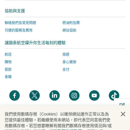
窗
啟，
開
站
網
協助與支援
有
啟，
服
站
關
有
務
服
聯絡我們及常見問題
燃油附加費
網
關
由
務
可選的服務及費用
網站協助
站
網
外
由
服
站
部
外
讓國泰航空躍升你生活每刻的體驗
務
服
營
部
由
務
運
營
航班
旅遊
外
由
商
運
購物
身心健旅
部
外
提
商
餐飲
支付
營
部
供，
提
會籍
運
營
並
供，
商
運
可
並
開
開
開
開
開
開
提
商
能
可
啟
啟
啟
啟
啟
啟
供，
提
與
能
新
新
新
新
新
新
並
供，
國
與
視
視
視
視
視
視
我們使用數碼存根（Cookies）以確保網站運作正常以及為
開
可
並
泰
國
您提供最佳體驗。若繼續使用本網站，即代表您同意我們使
窗
窗
窗
窗
窗
窗
啟
能
可
航
泰
用數碼存根。若您想要瞭解有關我們數碼存根使用情況與/或
新