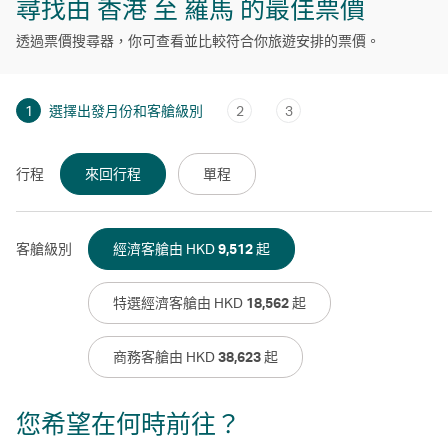
尋找由 香港 至 羅馬 的最佳票價
透過票價搜尋器，你可查看並比較符合你旅遊安排的票價。
1
選擇出發月份和客艙級別
2
3
行程
來回行程
單程
客艙級別
經濟客艙由 HKD
9,512
起
特選經濟客艙由 HKD
18,562
起
商務客艙由 HKD
38,623
起
您希望在何時前往？