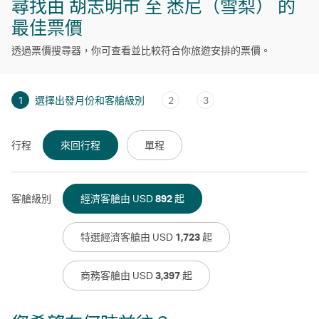
尋找由 胡志明市 至 悉尼（雪梨） 的
最佳票價
透過票價搜尋器，你可查看並比較符合你旅遊安排的票價。
1
選擇出發月份和客艙級別
2
3
行程
來回行程
單程
客艙級別
經濟客艙由 USD
892
起
特選經濟客艙由 USD
1,723
起
商務客艙由 USD
3,397
起