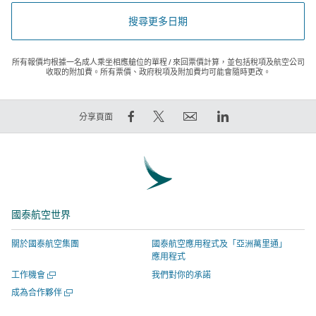
搜尋更多日期
所有報價均根據一名成人乘坐相應艙位的單程 / 來回票價計算，並包括稅項及航空公司
收取的附加費。所有票價、政府稅項及附加費均可能會隨時更改。
在
在
電
LinkedIn
分享頁面
Facebook
Twitter
郵
領
上
發
連
英
分
出
結
連
享
推
將
結
–
文
於
將
國泰航空世界
連
–
新
於
結
連
視
新
關於國泰航空集團
國泰航空應用程式及「亞洲萬里通」
將
結
窗
視
應用程式
於
將
開
窗
開
工作機會
我們對你的承諾
新
於
啟，
開
啟
開
成為合作夥伴
視
新
有
啟，
新
啟
視