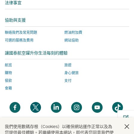
窗
視
關
有
新
法律事宜
窗
視
開
窗
網
關
窗
啟，
開
站
網
協助與支援
有
啟，
服
站
關
有
務
服
聯絡我們及常見問題
燃油附加費
網
關
由
務
可選的服務及費用
網站協助
站
網
外
由
服
站
部
外
讓國泰航空躍升你生活每刻的體驗
務
服
營
部
由
務
運
營
航班
旅遊
外
由
商
運
購物
身心健旅
部
外
提
商
餐飲
支付
營
部
供，
提
會籍
運
營
並
供，
商
運
可
並
開
開
開
開
開
開
提
商
能
可
啟
啟
啟
啟
啟
啟
供，
提
與
能
新
新
新
新
新
新
並
供，
國
與
視
視
視
視
視
視
我們使用數碼存根（Cookies）以確保網站運作正常以及為
開
可
並
泰
國
您提供最佳體驗。若繼續使用本網站，即代表您同意我們使
窗
窗
窗
窗
窗
窗