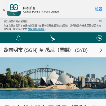
×
國泰航空
檢視
Cathay Pacific Airways Limited
請升級您的網頁瀏覽器
關閉
你正在使用我們不支援的瀏覽器。如要享受最佳網站使用體驗，我們建議你升級至更新版本的
瀏覽器—請參閱我們的
支援瀏覽器清單
。
功
通
能
告
胡志明市
(SGN) 至
悉尼（雪梨）
(SYD)
表
中
心