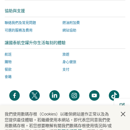
窗
啟，
開
站
網
協助與支援
有
啟，
服
站
關
有
務
服
聯絡我們及常見問題
燃油附加費
網
關
由
務
可選的服務及費用
網站協助
站
網
外
由
服
站
部
外
讓國泰航空躍升你生活每刻的體驗
務
服
營
部
由
務
運
營
航班
旅遊
外
由
商
運
購物
身心健旅
部
外
提
商
餐飲
支付
營
部
供，
提
會籍
運
營
並
供，
商
運
可
並
開
開
開
開
開
開
提
商
能
可
啟
啟
啟
啟
啟
啟
供，
提
與
能
新
新
新
新
新
新
並
供，
國
與
視
視
視
視
視
視
我們使用數碼存根（Cookies）以確保網站運作正常以及為
開
可
並
泰
國
您提供最佳體驗。若繼續使用本網站，即代表您同意我們使
窗
窗
窗
窗
窗
窗
啟
能
可
航
泰
用數碼存根。若您想要瞭解有關我們數碼存根使用情況與/或
新