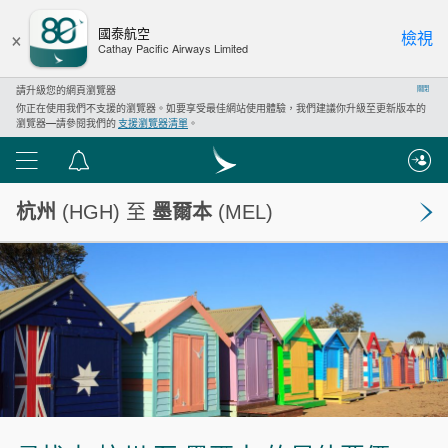
×
國泰航空
檢視
Cathay Pacific Airways Limited
請升級您的網頁瀏覽器
關閉
你正在使用我們不支援的瀏覽器。如要享受最佳網站使用體驗，我們建議你升級至更新版本的
瀏覽器—請參閱我們的
支援瀏覽器清單
。
功
通
能
告
杭州
(HGH) 至
墨爾本
(MEL)
表
中
心