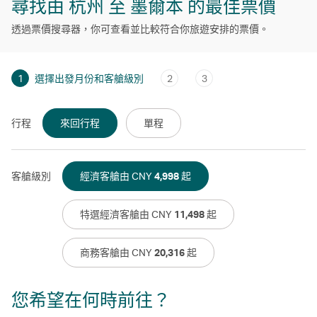
尋找由 杭州 至 墨爾本 的最佳票價
透過票價搜尋器，你可查看並比較符合你旅遊安排的票價。
1
選擇出發月份和客艙級別
2
3
行程
來回行程
單程
客艙級別
經濟客艙由 CNY
4,998
起
特選經濟客艙由 CNY
11,498
起
商務客艙由 CNY
20,316
起
您希望在何時前往？