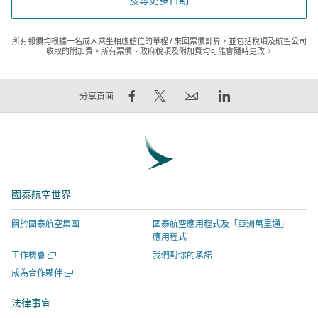
所有報價均根據一名成人乘坐相應艙位的單程 / 來回票價計算，並包括稅項及航空公司
收取的附加費。所有票價、政府稅項及附加費均可能會隨時更改。
在
在
電
LinkedIn
分享頁面
Facebook
Twitter
郵
領
上
發
連
英
分
出
結
連
享
推
將
結
–
文
於
將
國泰航空世界
連
–
新
於
結
連
視
新
關於國泰航空集團
國泰航空應用程式及「亞洲萬里通」
將
結
窗
視
應用程式
於
將
開
窗
開
工作機會
我們對你的承諾
新
於
啟，
開
啟
開
成為合作夥伴
視
新
有
啟，
新
啟
視
窗
視
關
有
新
法律事宜
窗
視
開
窗
網
關