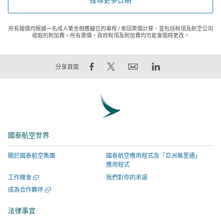
所有報價均根據一名成人乘坐相應艙位的單程 / 來回票價計算，並包括稅項及航空公司
收取的附加費。所有票價、政府稅項及附加費均可能會隨時更改。
在
在
電
LinkedIn
分享頁面
Facebook
Twitter
郵
領
上
發
連
英
分
出
結
連
享
推
將
結
–
文
於
將
國泰航空世界
連
–
新
於
結
連
視
新
關於國泰航空集團
國泰航空應用程式及「亞洲萬里通」
將
結
窗
視
應用程式
於
將
開
窗
開
工作機會
我們對你的承諾
新
於
啟，
開
啟
開
成為合作夥伴
視
新
有
啟，
新
啟
視
窗
視
關
有
新
法律事宜
窗
視
開
窗
網
關