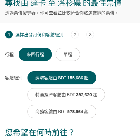
尋找由 達卡 至 洛杉磯 的最佳票價
透過票價搜尋器，你可查看並比較符合你旅遊安排的票價。
1
選擇出發月份和客艙級別
2
3
行程
來回行程
單程
客艙級別
經濟客艙由 BDT
155,686
起
特選經濟客艙由 BDT
392,620
起
商務客艙由 BDT
578,564
起
您希望在何時前往？