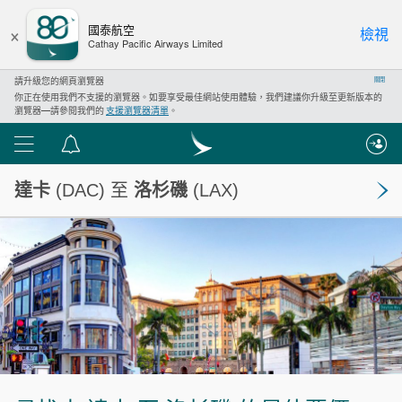
×
國泰航空
檢視
Cathay Pacific Airways Limited
請升級您的網頁瀏覽器
關閉
你正在使用我們不支援的瀏覽器。如要享受最佳網站使用體驗，我們建議你升級至更新版本的
瀏覽器—請參閱我們的
支援瀏覽器清單
。
功
通
能
告
達卡
(DAC) 至
洛杉磯
(LAX)
表
中
心