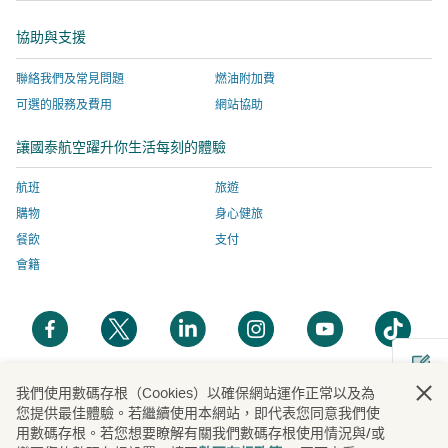
窗
啟，
開
站
網
協助與支援
有
啟，
服
站
關
有
務
服
聯絡我們及常見問題
燃油附加費
網
關
由
務
可選的服務及費用
網站協助
站
網
外
由
服
站
部
外
讓國泰航空躍升你生活每刻的體驗
務
服
營
部
由
務
運
營
航班
旅遊
外
由
商
運
購物
身心健旅
部
外
提
商
餐飲
支付
營
部
供，
提
會籍
運
營
並
供，
商
運
可
並
開
開
開
開
開
開
提
商
能
可
啟
啟
啟
啟
啟
啟
供，
提
與
能
新
新
新
新
新
新
並
供，
國
與
視
視
視
視
視
視
我們使用數碼存根（Cookies）以確保網站運作正常以及為
開
可
並
泰
國
您提供最佳體驗。若繼續使用本網站，即代表您同意我們使
窗
窗
窗
窗
窗
窗
啟
能
可
航
泰
用數碼存根。若您想要瞭解有關我們數碼存根使用情況與/或
新