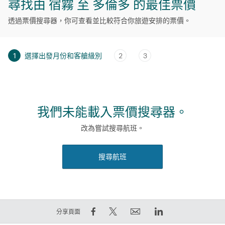
尋找由 宿霧 至 多倫多 的最佳票價
透過票價搜尋器，你可查看並比較符合你旅遊安排的票價。
1
選擇出發月份和客艙級別
2
3
我們未能載入票價搜尋器。
改為嘗試搜尋航班。
搜尋航班
在
在
電
LinkedIn
分享頁面
Facebook
Twitter
郵
領