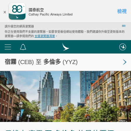
×
國泰航空
檢視
Cathay Pacific Airways Limited
請升級您的網頁瀏覽器
關閉
你正在使用我們不支援的瀏覽器。如要享受最佳網站使用體驗，我們建議你升級至更新版本的
瀏覽器—請參閱我們的
支援瀏覽器清單
。
功
通
能
告
宿霧
(CEB) 至
多倫多
(YYZ)
表
中
心