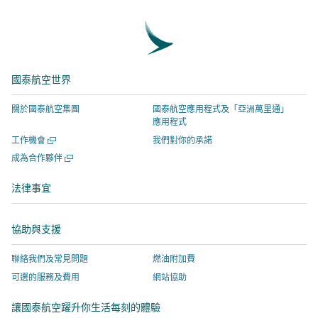
上
發
連
英
分
出
結
連
享
推
將
結
–
文
於
將
國泰航空世界
連
–
新
於
結
連
視
新
關於國泰航空集團
國泰航空應用程式及「亞洲萬里通」
將
結
窗
視
應用程式
於
將
開
窗
開
工作機會
我們對你的承諾
新
於
啟，
開
啟
開
成為合作夥伴
視
新
有
啟，
新
啟
視
窗
視
關
有
新
法律事宜
窗
視
開
窗
網
關
窗
啟，
開
站
網
協助與支援
有
啟，
服
站
關
有
務
服
聯絡我們及常見問題
燃油附加費
網
關
由
務
可選的服務及費用
網站協助
站
網
外
由
服
站
部
外
讓國泰航空躍升你生活每刻的體驗