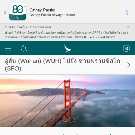
×
Cathay Pacific
ดู
Cathay Pacific Airways Limited
โปรดอัพเกรดเว็บเบราว์เซอร์ของคุณ
ปิด
ท่านกำลังใช้เบราว์เซอร์ที่เราไม่รองรับ หากต้องการสัมผัสประสบการณ์ที่ดีที่สุดในเว็บไซต์ของเรา
เราขอแนะนำให้ท่านอัปเกรดเบราว์เซอร์เวอร์ชันใหม่ - โปรดดู #checkholder# ของเรา
เมนู
ศูนย์
การ
อู่ฮั่น (Wuhan)
(WUH) ไปยัง
ซานฟรานซิสโก
แจ้ง
(SFO)
เตือน