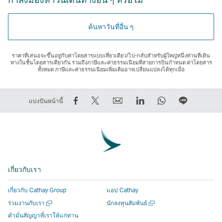
ค้นหาวันที่อื่น ๆ
ราคาที่เสนอจะขึ้นอยู่กับค่าโดยสารแบบเที่ยวเดียว/ไป-กลับสําหรับผู้ใหญ่หนึ่งท่านที่เดิน
ทางในชั้นโดยสารเดียวกัน รวมถึงภาษีและค่าธรรมเนียมที่สายการบินกําหนด ค่าโดยสาร
ทั้งหมด ภาษีและค่าธรรมเนียมเพิ่มเติมอาจเปลี่ยนแปลงได้ทุกเมื่อ
การ
การ
ส่ง
LinkedIn
WhatsApp
แชร์
แบ่งปันหน้านี้
แชร์
Tweet
ต่อ
ลิงก์
ลิงก์
บน
บน
ข้อมูล
ให้
จะ
จะ
LINE
Facebook
นี้
เพื่อน
เปิด
เปิด
ลิงก์
–
–
ลิงก์
ขึ้น
ขึ้น
จะ
ลิงก์
ลิงก์
จะ
ใน
ใน
เปิด
เกี่ยวกับเรา
จะ
จะ
เปิด
หน้าต่าง
หน้าต่าง
ขึ้น
เปิด
เปิด
ขึ้น
ใหม่
ใหม่
ใน
เกี่ยวกับ Cathay Group
แอป Cathay
ขึ้น
ขึ้น
ใน
ที่
ที่
หน้าต่าง
เปิด
เปิด
ร่วมงานกับเรา
นักลงทุนสัมพันธ์
ใน
ใน
หน้าต่าง
ดำเนิน
ดำเนิน
ใหม่
ใน
ใน
คำมั่นสัญญาที่เราให้แก่ท่าน
หน้าต่าง
หน้าต่าง
ใหม่
งาน
งาน
ที่
หน้าต่าง
หน้าต่าง