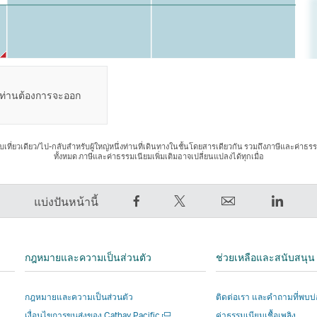
ี่ท่านต้องการจะออก
เที่ยวเดียว/ไป-กลับสําหรับผู้ใหญ่หนึ่งท่านที่เดินทางในชั้นโดยสารเดียวกัน รวมถึงภาษีและค่า
ทั้งหมด ภาษีและค่าธรรมเนียมเพิ่มเติมอาจเปลี่ยนแปลงได้ทุกเมื่อ
การ
การ
ส่ง
Linked
แบ่งปันหน้านี้
แชร์
Tweet
ต่อ
ลิงก์
บน
ข้อมูล
ให้
จะ
Facebook
นี้
เพื่อน
เปิด
กฎหมายและความเป็นส่วนตัว
ช่วยเหลือและสนับสนุน
–
–
ลิงก์
ขึ้น
ลิงก์
ลิงก์
จะ
ใน
กฎหมายและความเป็นส่วนตัว
ติดต่อเรา และคำถามที่พบบ
จะ
จะ
เปิด
หน้าต่
เปิด
เงื่อนไขการขนส่งของ Cathay Pacific
ค่าธรรมเนียมเชื้อเพลิง