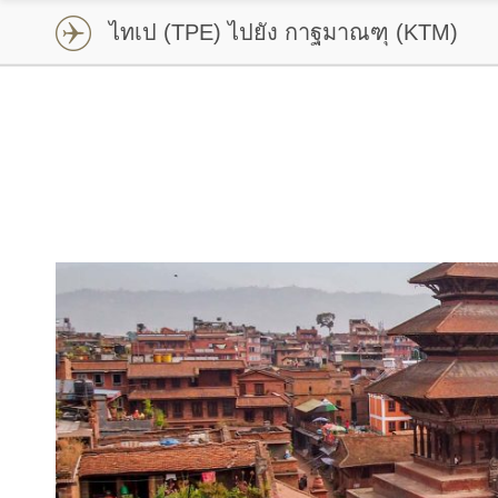
ไทเป
(TPE) ไปยัง
กาฐมาณฑุ
(KTM)