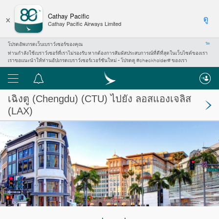
×
Cathay Pacific
ดู
Cathay Pacific Airways Limited
โปรดอัพเกรดเว็บเบราว์เซอร์ของคุณ
ปิด
ท่านกำลังใช้เบราว์เซอร์ที่เราไม่รองรับ หากต้องการสัมผัสประสบการณ์ที่ดีที่สุดในเว็บไซต์ของเรา
เราขอแนะนำให้ท่านอัปเกรดเบราว์เซอร์เวอร์ชันใหม่ - โปรดดู #checkholder# ของเรา
เมนู
ศูนย์
การ
เฉิงตู (Chengdu)
(CTU) ไปยัง
ลอสแองเจลิส
แจ้ง
(LAX)
เตือน