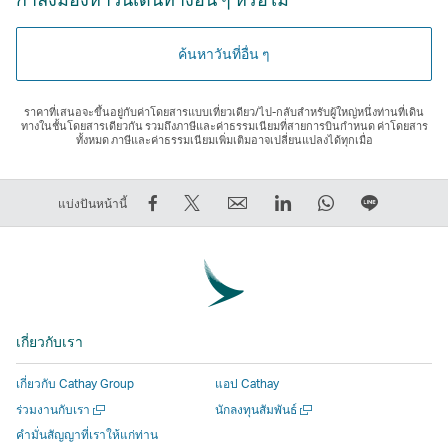
ค้นหาวันที่อื่น ๆ
ราคาที่เสนอจะขึ้นอยู่กับค่าโดยสารแบบเที่ยวเดียว/ไป-กลับสําหรับผู้ใหญ่หนึ่งท่านที่เดิน
ทางในชั้นโดยสารเดียวกัน รวมถึงภาษีและค่าธรรมเนียมที่สายการบินกําหนด ค่าโดยสาร
ทั้งหมด ภาษีและค่าธรรมเนียมเพิ่มเติมอาจเปลี่ยนแปลงได้ทุกเมื่อ
การ
การ
ส่ง
LinkedIn
WhatsApp
แชร์
แบ่งปันหน้านี้
แชร์
Tweet
ต่อ
ลิงก์
ลิงก์
บน
บน
ข้อมูล
ให้
จะ
จะ
LINE
Facebook
นี้
เพื่อน
เปิด
เปิด
ลิงก์
–
–
ลิงก์
ขึ้น
ขึ้น
จะ
ลิงก์
ลิงก์
จะ
ใน
ใน
เปิด
เกี่ยวกับเรา
จะ
จะ
เปิด
หน้าต่าง
หน้าต่าง
ขึ้น
เปิด
เปิด
ขึ้น
ใหม่
ใหม่
ใน
เกี่ยวกับ Cathay Group
แอป Cathay
ขึ้น
ขึ้น
ใน
ที่
ที่
หน้าต่าง
เปิด
เปิด
ร่วมงานกับเรา
นักลงทุนสัมพันธ์
ใน
ใน
หน้าต่าง
ดำเนิน
ดำเนิน
ใหม่
ใน
ใน
คำมั่นสัญญาที่เราให้แก่ท่าน
หน้าต่าง
หน้าต่าง
ใหม่
งาน
งาน
ที่
หน้าต่าง
หน้าต่าง