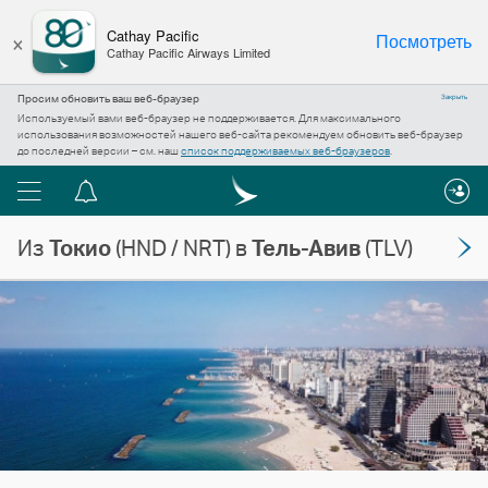
×
Cathay Pacific
Посмотреть
Cathay Pacific Airways Limited
Просим обновить ваш веб-браузер
Закрыть
Используемый вами веб-браузер не поддерживается. Для максимального
использования возможностей нашего веб-сайта рекомендуем обновить веб-браузер
до последней версии – см. наш
список поддерживаемых веб-браузеров
.
Меню
Центр
уведомлений
Из
Токио
(HND / NRT) в
Тель-Авив
(TLV)