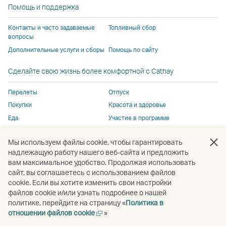
Помощь и поддержка
действующей
действующей
Pacific.
действу
в
в
в Cathay
Контакты и часто задаваемые
Топливный сбор
Cathay
Cathay
Pacific.
вопросы
Pacific.
Pacific.
Дополнительные услуги и сборы
Помощь по сайту
Cсылка
Cсылка
Сделайте свою жизнь более комфортной с Cathay
открывается
открывается
в
в
Перелеты
Отпуск
новом
новом
Покупки
Красота и здоровье
окне
окне
Еда
Участие в программе
стороннего
стороннего
поставщика
поставщика
Мы используем файлы cookie, чтобы гарантировать
услуг
услуг
Открыть
Открыть
Открыть
Открыть
Открыть
Отк
надлежащую работу нашего веб-сайта и предложить
и
и
в
в
в
в
в
в
вам максимальное удобство. Продолжая использовать
может
может
новом
новом
новом
новом
новом
нов
сайт, вы соглашаетесь с использованием файлов
не
не
окне
окне
окне
окне
окне
окне
cookie. Если вы хотите изменить свои настройки
Открыть
соответствовать
соответствовать
файлов cookie и/или узнать подробнее о нашей
в
политике, перейдите на страницу «
Политика в
политике
политике
новом
Открыть
отношении файлов cookie
»
Авторское право
© Cathay Pacific Airways Limited
國泰航空有限公司
доступа,
доступа,
окне
в