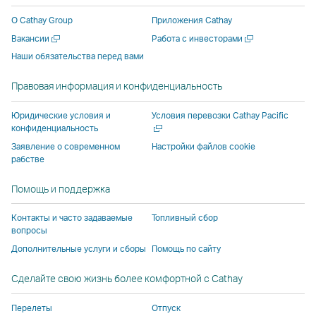
новом
новом
стороннего
поставщика
поставщика
новом
О Cathay Group
Приложения Cathay
окне
окне
поставщика
услуг
услуг
окне
Открыть
Открыть
Вакансии
Работа с инвесторами
стороннего
стороннего
услуг
и
и
сторонн
в
в
Наши обязательства перед вами
поставщика
поставщика
и
может
может
поставщ
новом
новом
услуг
услуг
может
не
не
услуг
окне
окне
Правовая информация и конфиденциальность
и
и
не
соответствовать
соответствов
и
может
может
соответствовать
политике
политике
может
Откры
Юридические условия и
Условия перевозки Cathay Pacific
не
не
политике
доступа,
доступа,
не
в
конфиденциальность
новом
соответствовать
соответствовать
доступа,
действующей
действующей
соответ
Заявление о современном
Настройки файлов cookie
окне
рабстве
политике
политике
действующей
в Cathay
в Cathay
политик
доступа,
доступа,
в Cathay
Pacific.
Pacific.
доступа,
Помощь и поддержка
действующей
действующей
Pacific.
действу
в
в
в Cathay
Контакты и часто задаваемые
Топливный сбор
Cathay
Cathay
Pacific.
вопросы
Pacific.
Pacific.
Дополнительные услуги и сборы
Помощь по сайту
Cсылка
Cсылка
Сделайте свою жизнь более комфортной с Cathay
открывается
открывается
в
в
Перелеты
Отпуск
новом
новом