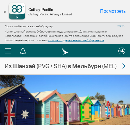
×
Cathay Pacific
Посмотреть
Cathay Pacific Airways Limited
Просим обновить ваш веб-браузер
Закрыть
Используемый вами веб-браузер не поддерживается. Для максимального
использования возможностей нашего веб-сайта рекомендуем обновить веб-браузер
до последней версии – см. наш
список поддерживаемых веб-браузеров
.
Меню
Центр
уведомлений
Из
Шанхай
(PVG / SHA) в
Мельбурн
(MEL)