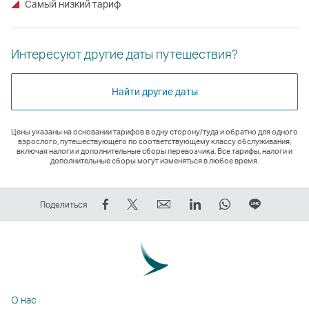
Самый низкий тариф
Интересуют другие даты путешествия?
Найти другие даты
Цены указаны на основании тарифов в одну сторону/туда и обратно для одного
взрослого, путешествующего по соответствующему классу обслуживания,
включая налоги и дополнительные сборы перевозчика. Все тарифы, налоги и
дополнительные сборы могут изменяться в любое время.
Рассказать
Рассказать
электронный
LinkedIn
WhatsApp
Размест
Поделиться
в
в
адрес
Cсылка
Cсылка
ссылку
Facebook
Tweeter
Cсылка
открывается
открывается
на
—
—
открывается
в
в
ЛИНИЯ
cсылка
cсылка
в
новом
новом
Cсылка
открывается
открывается
новом
окне
окне
открыва
О нас
в
в
окне
стороннего
стороннего
в