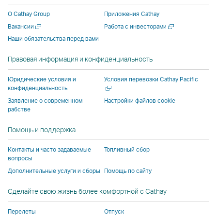
новом
новом
стороннего
поставщика
поставщика
новом
О Cathay Group
Приложения Cathay
окне
окне
поставщика
услуг
услуг
окне
Открыть
Открыть
Вакансии
Работа с инвесторами
стороннего
стороннего
услуг
и
и
сторонн
в
в
Наши обязательства перед вами
поставщика
поставщика
и
может
может
поставщ
новом
новом
услуг
услуг
может
не
не
услуг
окне
окне
Правовая информация и конфиденциальность
и
и
не
соответствовать
соответствов
и
может
может
соответствовать
политике
политике
может
Откры
Юридические условия и
Условия перевозки Cathay Pacific
не
не
политике
доступа,
доступа,
не
в
конфиденциальность
новом
соответствовать
соответствовать
доступа,
действующей
действующей
соответ
Заявление о современном
Настройки файлов cookie
окне
рабстве
политике
политике
действующей
в Cathay
в Cathay
политик
доступа,
доступа,
в Cathay
Pacific.
Pacific.
доступа,
Помощь и поддержка
действующей
действующей
Pacific.
действу
в
в
в Cathay
Контакты и часто задаваемые
Топливный сбор
Cathay
Cathay
Pacific.
вопросы
Pacific.
Pacific.
Дополнительные услуги и сборы
Помощь по сайту
Cсылка
Cсылка
Сделайте свою жизнь более комфортной с Cathay
открывается
открывается
в
в
Перелеты
Отпуск
новом
новом