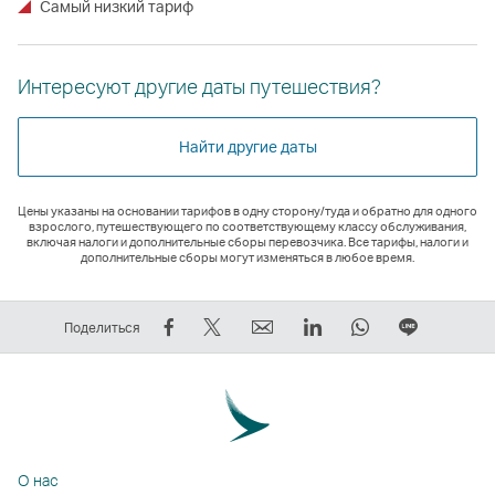
Самый низкий тариф
Интересуют другие даты путешествия?
Найти другие даты
Цены указаны на основании тарифов в одну сторону/туда и обратно для одного
взрослого, путешествующего по соответствующему классу обслуживания,
включая налоги и дополнительные сборы перевозчика. Все тарифы, налоги и
дополнительные сборы могут изменяться в любое время.
Рассказать
Рассказать
электронный
LinkedIn
WhatsApp
Размест
Поделиться
в
в
адрес
Cсылка
Cсылка
ссылку
Facebook
Tweeter
Cсылка
открывается
открывается
на
—
—
открывается
в
в
ЛИНИЯ
cсылка
cсылка
в
новом
новом
Cсылка
открывается
открывается
новом
окне
окне
открыва
О нас
в
в
окне
стороннего
стороннего
в