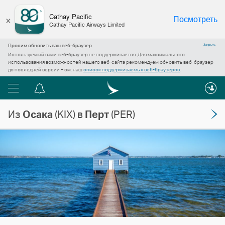
×
Cathay Pacific
Посмотреть
Cathay Pacific Airways Limited
Просим обновить ваш веб-браузер
Закрыть
Используемый вами веб-браузер не поддерживается. Для максимального
использования возможностей нашего веб-сайта рекомендуем обновить веб-браузер
до последней версии – см. наш
список поддерживаемых веб-браузеров
.
Меню
Центр
уведомлений
Из
Осака
(KIX) в
Перт
(PER)