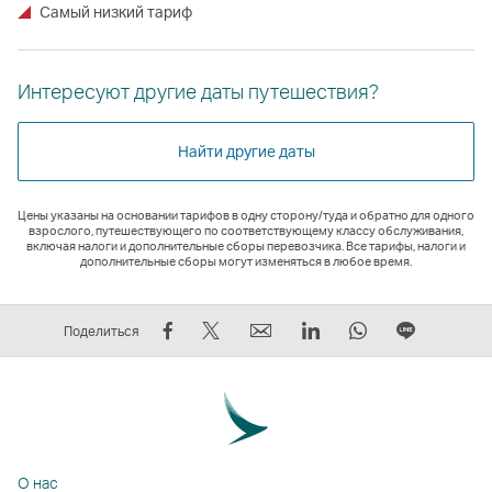
Самый низкий тариф
Интересуют другие даты путешествия?
Найти другие даты
Цены указаны на основании тарифов в одну сторону/туда и обратно для одного
взрослого, путешествующего по соответствующему классу обслуживания,
включая налоги и дополнительные сборы перевозчика. Все тарифы, налоги и
дополнительные сборы могут изменяться в любое время.
Рассказать
Рассказать
электронный
LinkedIn
WhatsApp
Размест
Поделиться
в
в
адрес
Cсылка
Cсылка
ссылку
Facebook
Tweeter
Cсылка
открывается
открывается
на
—
—
открывается
в
в
ЛИНИЯ
cсылка
cсылка
в
новом
новом
Cсылка
открывается
открывается
новом
окне
окне
открыва
О нас
в
в
окне
стороннего
стороннего
в