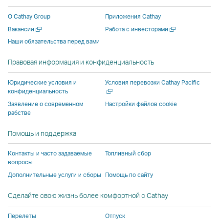
новом
новом
стороннего
поставщика
поставщика
новом
О Cathay Group
Приложения Cathay
окне
окне
поставщика
услуг
услуг
окне
Открыть
Открыть
Вакансии
Работа с инвесторами
стороннего
стороннего
услуг
и
и
сторонн
в
в
Наши обязательства перед вами
поставщика
поставщика
и
может
может
поставщ
новом
новом
услуг
услуг
может
не
не
услуг
окне
окне
Правовая информация и конфиденциальность
и
и
не
соответствовать
соответствов
и
может
может
соответствовать
политике
политике
может
Откры
Юридические условия и
Условия перевозки Cathay Pacific
не
не
политике
доступа,
доступа,
не
в
конфиденциальность
новом
соответствовать
соответствовать
доступа,
действующей
действующей
соответ
Заявление о современном
Настройки файлов cookie
окне
рабстве
политике
политике
действующей
в Cathay
в Cathay
политик
доступа,
доступа,
в Cathay
Pacific.
Pacific.
доступа,
Помощь и поддержка
действующей
действующей
Pacific.
действу
в
в
в Cathay
Контакты и часто задаваемые
Топливный сбор
Cathay
Cathay
Pacific.
вопросы
Pacific.
Pacific.
Дополнительные услуги и сборы
Помощь по сайту
Cсылка
Cсылка
Сделайте свою жизнь более комфортной с Cathay
открывается
открывается
в
в
Перелеты
Отпуск