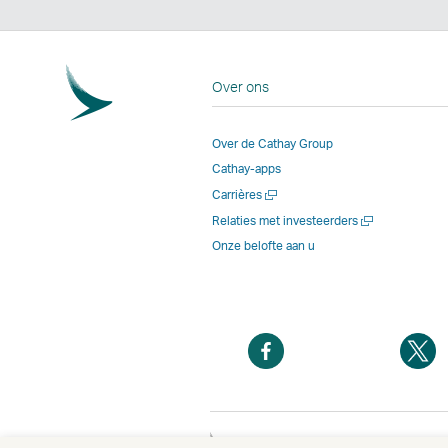
Over ons
Over de Cathay Group
Cathay-apps
Nieuw
Carrières
venster
Nieuw
Relaties met investeerders
openen
venster
Onze belofte aan u
openen
Nieuw
N
venster
v
openen
o
Nieuw