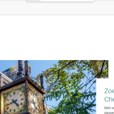
Zoe
Ch
Met o
passen