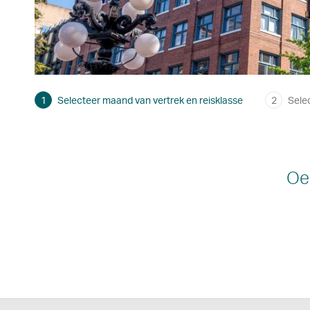
1
Selecteer maand van vertrek en reisklasse
2
Sele
Oep