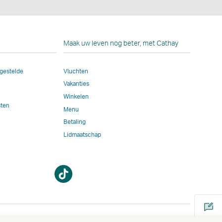
In
g
Maak uw leven nog beter, met Cathay
gestelde
Vluchten
Vakanties
r
Winkelen
sten
Menu
rd
Betaling
Lidmaatschap
e
n.
Nieuw
Nieuw
venster
venster
jk
openen
openen