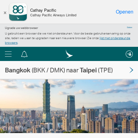
×
Cathay Pacific
Openen
Cathay Pacific Airways Limited
Ugrade uw webbrowser
Sluiten
U gebruikt een browser die we niet ondersteunen. Voor de beste gebruikerservaring op onze
site, raden we u aan te upgraden naar een nieuwere browser. Zie onze
lijst met ondersteunde
browsers
.
Menu
Berichtencentrum
Bangkok
(BKK / DMK) naar
Taipei
(TPE)