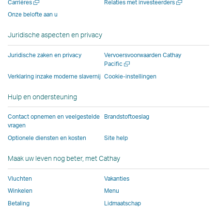
Nieuw
Nieuw
Carrières
Relaties met investeerders
venster
dat
dat
wordt
wordt
venster
venster
venster
Onze belofte aan u
dat
wordt
wordt
beheerd
beheerd
dat
openen
openen
wordt
beheerd
beheerd
door
door
wordt
Juridische aspecten en privacy
beheerd
door
door
externe
externe
beheerd
door
externe
externe
partijen.
partijen.
door
Juridische zaken en privacy
Vervoersvoorwaarden Cathay
externe
partijen.
partijen.
Hier
Hier
externe
Nieuw
Pacific
venster
partijen.
Mogelijk
Hier
geldt
geldt
partijen.
Verklaring inzake moderne slavernij
Cookie-instellingen
openen
Mogelijk
geldt
geldt
mogelijk
mogelijk
Hier
Hulp en ondersteuning
geldt
hier
mogelijk
een
een
geldt
hier
een
een
ander
ander
mogelijk
Contact opnemen en veelgestelde
Brandstoftoeslag
een
ander
ander
toegankelijkheidsbe
toegankelijkhe
een
vragen
ander
toegankelijkheidsbeleid
toegankelijkheidsbeleid
dan
dan
ander
Optionele diensten en kosten
Site help
toegankelijkheidsbeleid
dan
dan
voor
voor
toegankel
dan
voor
voor
Cathay
Cathay
dan
Maak uw leven nog beter, met Cathay
voor
Cathay
Cathay
Pacific.
Pacific.
voor
Vluchten
Vakanties
Cathay
Pacific
Pacific.
Cathay
Pacific
Deze
Pacific.
Winkelen
Menu
Deze
link
Betaling
Lidmaatschap
link
opent