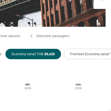
cteer datums
3
Selecteer passagiers
e
Economy vanaf THB
39,420
Premium Economy vanaf
okt.
nov.
2026
2026