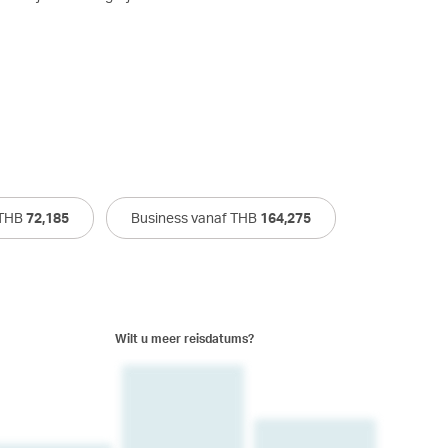
 THB
72,185
Business vanaf THB
164,275
Wilt u meer reisdatums?