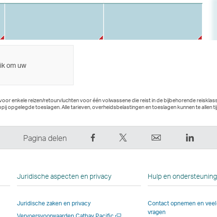
lik om uw
 voor enkele reizen/retourvluchten voor één volwassene die reist in de bijbehorende reisklass
ij opgelegde toeslagen. Alle tarieven, overheidsbelastingen en toeslagen kunnen te allen ti
Deel
Tweet
E-
Linked
Pagina delen
op
dit
mail
Deze
Facebook
–
Deze
link
–
Link
link
opent
Juridische aspecten en privacy
Hulp en ondersteunin
Link
opent
opent
in
opent
in
in
een
Juridische zaken en privacy
Contact opnemen en veel
in
een
een
nieuw
vragen
Nieuw
Vervoersvoorwaarden Cathay Pacific