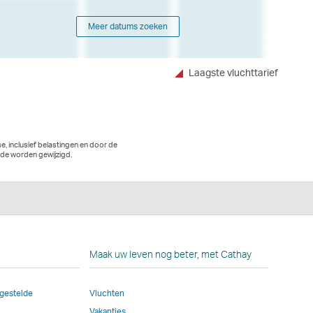
Meer datums zoeken
Laagste vluchttarief
e, inclusief belastingen en door de
jde worden gewijzigd.
In
g
Maak uw leven nog beter, met Cathay
gestelde
Vluchten
Vakanties