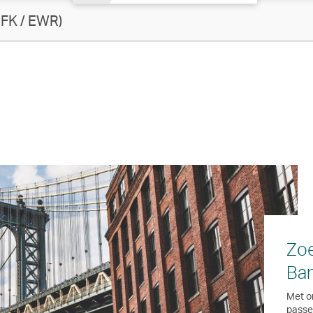
FK / EWR)
Zoe
Ban
Met o
passen