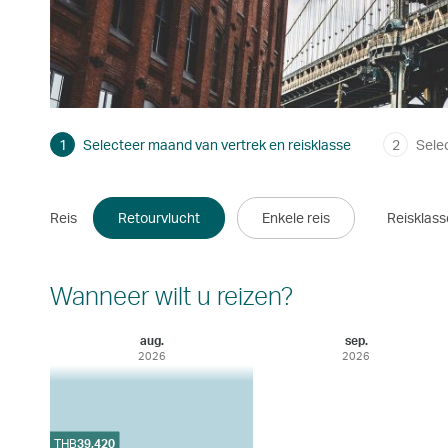
1
Selecteer maand van vertrek en reisklasse
2
Sele
Reis
Retourvlucht
Enkele reis
Reisklass
Wanneer wilt u reizen?
aug.
sep.
2026
2026
THB
39,420