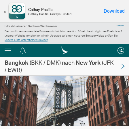
×
Cathay Pacific
Download
Cathay Pacific Airways Limited
Bitte aktualisieren Sie Ihren Webbrowser.
Schließen
Der von Ihnen verwendete Browser wird nicht unterstützt. Für ein bestmögliches Erlebnis auf
unserer Website empfehlen wir ein Upgrade auf einen neueren Browser – bitte prüfen Sie
unsere Liste unterstützter Browser
.
Menü
Informationszentrum
Bangkok
(BKK / DMK) nach
New York
(JFK
/ EWR)