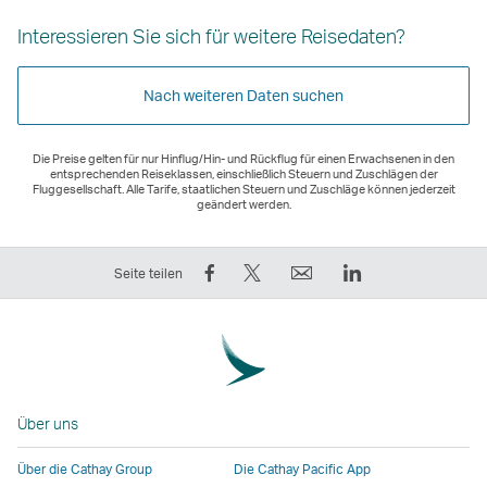
Interessieren Sie sich für weitere Reisedaten?
Nach weiteren Daten suchen
Die Preise gelten für nur Hinflug/Hin- und Rückflug für einen Erwachsenen in den
entsprechenden Reiseklassen, einschließlich Steuern und Zuschlägen der
Fluggesellschaft. Alle Tarife, staatlichen Steuern und Zuschläge können jederzeit
geändert werden.
Auf
Twittern
E-
LinkedIn
Seite teilen
Facebook
–
Mail
Der
teilen
der
Der
Link
–
Link
Link
wird
der
wird
wird
in
Link
in
in
einem
Über uns
wird
einem
einem
neuen
in
neuen
neuen
Fenster
Über die Cathay Group
Die Cathay Pacific App
einem
Fenster
Fenster
geöffnet,