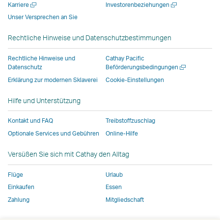
Neues
Neues
Karriere
Investorenbeziehungen
neuen
geöffnet,
geöffnet,
das
Fenster
Fenster
Unser Versprechen an Sie
Fenster
das
das
von
öffnen
öffnen
geöffnet,
von
von
externen
Rechtliche Hinweise und Datenschutzbestimmungen
das
externen
externen
Anbietern
von
Anbietern
Anbietern
betrieben
Rechtliche Hinweise und
Cathay Pacific
externen
betrieben
betrieben
wird,
Neues
Datenschutz
Beförderungsbedingungen
Fenster
Anbietern
wird,
wird,
und
Erklärung zur modernen Sklaverei
Cookie-Einstellungen
öffnen
betrieben
und
und
entspricht
Hilfe und Unterstützung
wird,
entspricht
entspricht
möglicherweise
und
möglicherweise
möglicherweise
nicht
Kontakt und FAQ
Treibstoffzuschlag
entspricht
nicht
nicht
denselben
Optionale Services und Gebühren
Online-Hilfe
möglicherweise
denselben
denselben
Zugangsrichtlin
nicht
Zugangsrichtlinien
Zugangsrichtlinien
wie
Versüßen Sie sich mit Cathay den Alltag
denselben
wie
wie
bei
Zugangsrichtlinien
bei
bei
Cathay
Flüge
Urlaub
wie
Cathay
Cathay
Pacific
Einkaufen
Essen
bei
Pacific
Pacific
Zahlung
Mitgliedschaft
Cathay
Der