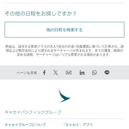
その他の日程をお探しですか？
他の日程を検索する
料金は、該当する客室クラスの大人1名分の片道 / 往復運賃に基づいて計算され、諸
税および航空会社により課されるサーチャージが含まれます。全ての運賃、政府が
定める諸税、サーチャージはいつでも変更される場合があります。
Facebook
Twitter
E
LinkedIn
WhatsApp
LINE
ページを共有
で
で
メ
リ
リ
で
シ
ツ
ー
ン
ン
友
ェ
イ
ル
ク
ク
達
ア
ー
リ
を
を
に
す
ト
ン
押
押
知
る
す
ク
す
す
ら
キャセイパシフィックグループ
–
る
を
と
と
せ
キャセイグループについて
「キャセイ」アプリ
リ
–
押
新
新
る