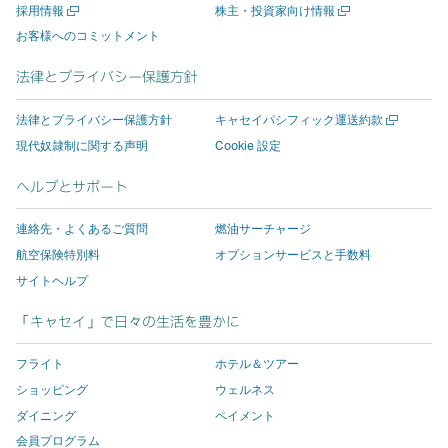
新
新
採用情報
株主・投資家向け情報
ン
リ
す
し
し
リ
し
し
お客様へのコミットメント
ク
ン
と
い
い
ン
い
い
は
ク
新
ウ
ウ
ク
ウ
ウ
法律とプライバシー保護方針
ィ
ィ
新
は
し
ィ
ィ
を
ン
ン
し
新
い
ン
ン
押
ド
ド
新
法律とプライバシー保護方針
キャセイパシフィック運送約款
い
し
ウ
ド
ド
す
ウ
ウ
し
現代奴隷制に関する声明
Cookie 設定
を
を
い
ウ
い
ィ
ウ
ウ
と
開
開
ウ
ィ
ウ
ン
が
が
新
ヘルプとサポート
く
く
ィ
ン
ィ
ド
開
開
し
ン
ド
連絡先・よくあるご質問
燃油サーチャージ
ド
ン
ウ
き
き
い
ウ
ウ
ド
が
ま
ま
ウ
航空保険特別料
オプションサービスと手数料
を
で
ウ
開
す。
す。
ィ
サイトヘルプ
開
く
開
で
き
キ
キ
ン
「キャセイ」で日々の生活を豊かに
き
開
ま
ャ
ャ
ド
ま
き
す。
セ
セ
ウ
フライト
ホテル＆ツアー
す。
ま
キ
イ
イ
が
ショッピング
ウェルネス
キ
す。
ャ
パ
パ
開
ダイニング
ペイメント
ャ
キ
セ
シ
シ
き
会員プログラム