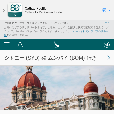
×
Cathay Pacific
表示
Cathay Pacific Airways Limited
ご利用のウェブブラウザをアップグレードしてください
閉じる
お使いのブラウザはサポートされていません。当サイトを最適な状態で閲覧できるよう、ブ
ラウザをバージョンアップされることをおすすめします。
サポートされているブラウザの一
覧
をご確認ください。
メ
重
ニ
要
シドニー
(SYD) 発
ムンバイ
(BOM) 行き
ュ
な
ー
お
知
ら
せ