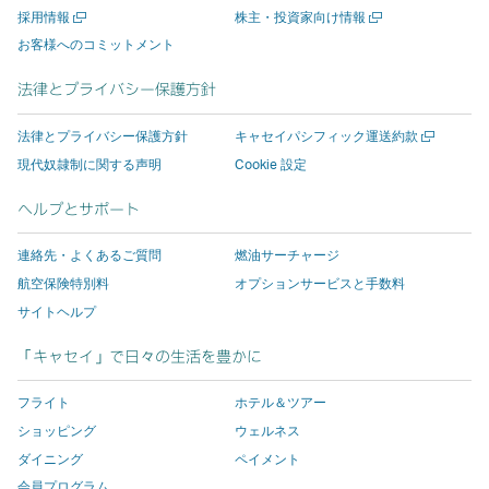
新
新
採用情報
株主・投資家向け情報
ン
リ
す
し
し
リ
し
し
お客様へのコミットメント
ク
ン
と
い
い
ン
い
い
は
ク
新
ウ
ウ
ク
ウ
ウ
法律とプライバシー保護方針
ィ
ィ
新
は
し
ィ
ィ
を
ン
ン
し
新
い
ン
ン
押
ド
ド
新
法律とプライバシー保護方針
キャセイパシフィック運送約款
い
し
ウ
ド
ド
す
ウ
ウ
し
現代奴隷制に関する声明
Cookie 設定
を
を
い
ウ
い
ィ
ウ
ウ
と
開
開
ウ
ィ
ウ
ン
が
が
新
ヘルプとサポート
く
く
ィ
ン
ィ
ド
開
開
し
ン
ド
連絡先・よくあるご質問
燃油サーチャージ
ド
ン
ウ
き
き
い
ウ
ウ
ド
が
ま
ま
ウ
航空保険特別料
オプションサービスと手数料
を
で
ウ
開
す。
す。
ィ
サイトヘルプ
開
く
開
で
き
キ
キ
ン
「キャセイ」で日々の生活を豊かに
き
開
ま
ャ
ャ
ド
ま
き
す。
セ
セ
ウ
フライト
ホテル＆ツアー
す。
ま
キ
イ
イ
が
ショッピング
ウェルネス
キ
す。
ャ
パ
パ
開
ダイニング
ペイメント
ャ
キ
セ
シ
シ
き
会員プログラム