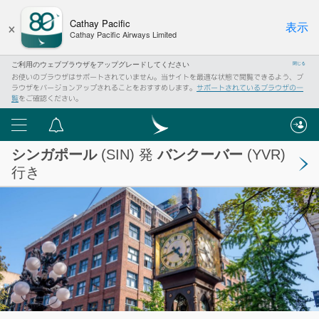
×
Cathay Pacific
表示
Cathay Pacific Airways Limited
ご利用のウェブブラウザをアップグレードしてください
閉じる
お使いのブラウザはサポートされていません。当サイトを最適な状態で閲覧できるよう、ブ
ラウザをバージョンアップされることをおすすめします。
サポートされているブラウザの一
覧
をご確認ください。
メ
重
ニ
要
シンガポール
(SIN) 発
バンクーバー
(YVR)
ュ
な
行き
ー
お
知
ら
せ