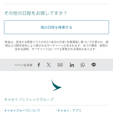
その他の日程をお探しですか？
他の日程を検索する
料金は、該当する客室クラスの大人1名分の片道 / 往復運賃に基づいて計算され、諸
税および航空会社により課されるサーチャージが含まれます。全ての運賃、政府が
定める諸税、サーチャージはいつでも変更される場合があります。
Facebook
Twitter
E
LinkedIn
WhatsApp
LINE
ページを共有
で
で
メ
リ
リ
で
シ
ツ
ー
ン
ン
友
ェ
イ
ル
ク
ク
達
ア
ー
リ
を
を
に
す
ト
ン
押
押
知
る
す
ク
す
す
ら
キャセイパシフィックグループ
–
る
を
と
と
せ
キャセイグループについて
「キャセイ」アプリ
リ
–
押
新
新
る