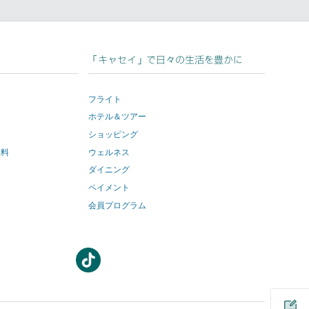
dIn
「キャセイ」で日々の生活を豊かに
フライト
ホテル＆ツアー
ショッピング
数料
ウェルネス
ダイニング
ペイメント
会員プログラム
新
新
し
し
い
い
ウ
ウ