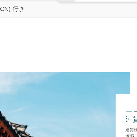
ICN) 行き
ニ
運
運賃
確認