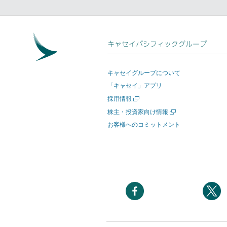
キャセイパシフィックグループ
キャセイグループについて
「キャセイ」アプリ
新
採用情報
し
新
株主・投資家向け情報
い
し
お客様へのコミットメント
ウ
い
ィ
ウ
ン
ィ
ド
ン
ウ
ド
を
ウ
開
を
新
く
開
し
く
い
ウ