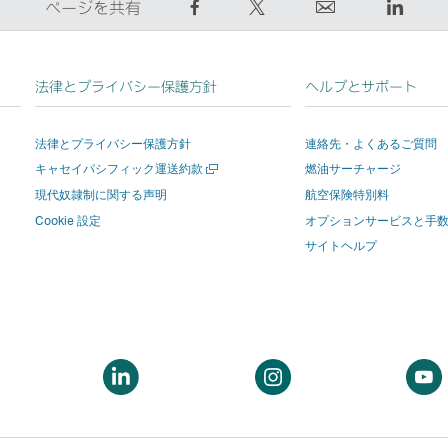
Facebook
Twitter
E
Linke
ページを共有
で
で
メ
リ
シ
ツ
ー
ン
ェ
イ
ル
ク
法律とプライバシー保護方針
ヘルプとサポート
ア
ー
リ
を
す
ト
ン
押
法律とプライバシー保護方針
連絡先・よくあるご質問
る
す
ク
す
新
キャセイパシフィック運送約款
燃油サーチャージ
–
る
を
と
し
リ
–
押
新
現代奴隷制に関する声明
航空保険特別料
い
ン
リ
す
し
Cookie 設定
オプションサービスと手
ウ
ィ
ク
ン
と
い
サイトヘルプ
ン
は
ク
新
ウ
ド
新
は
し
ィ
ウ
を
し
新
い
ン
開
い
し
ウ
ド
く
ウ
い
ィ
ウ
新
新
新
ィ
ウ
ン
が
し
し
し
ン
ィ
ド
開
い
い
い
ド
ン
ウ
き
ウ
ウ
ウ