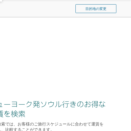
ン
イ
ド
目的地の変更
パ
ウ
を
シ
開
フ
く
ィ
ッ
ク
を
検
索
ューヨーク発ソウル行きのお得な
賃を検索
検索では、お客様のご旅行スケジュールに合わせて運賃を
し、比較することができます。