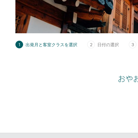
1
出発月と客室クラスを選択
2
日付の選択
3
おや