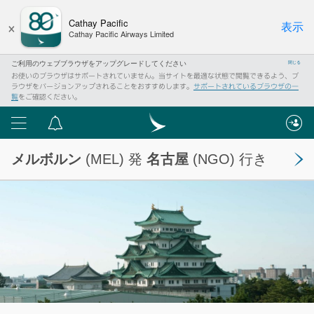
×
Cathay Pacific
表示
Cathay Pacific Airways Limited
ご利用のウェブブラウザをアップグレードしてください
閉じる
お使いのブラウザはサポートされていません。当サイトを最適な状態で閲覧できるよう、ブ
ラウザをバージョンアップされることをおすすめします。
サポートされているブラウザの一
覧
をご確認ください。
メ
重
ニ
要
メルボルン
(MEL) 発
名古屋
(NGO) 行き
ュ
な
ー
お
知
ら
せ