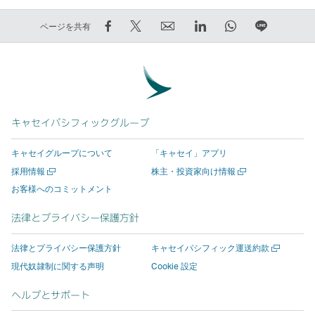
Facebook
Twitter
E
LinkedIn
WhatsApp
LINE
ページを共有
で
で
メ
リ
リ
で
シ
ツ
ー
ン
ン
友
ェ
イ
ル
ク
ク
達
ア
ー
リ
を
を
に
す
ト
ン
押
押
知
る
す
ク
す
す
ら
キャセイパシフィックグループ
–
る
を
と
と
せ
キャセイグループについて
「キャセイ」アプリ
リ
–
押
新
新
る
新
新
採用情報
株主・投資家向け情報
ン
リ
す
し
し
リ
し
し
お客様へのコミットメント
ク
ン
と
い
い
ン
い
い
は
ク
新
ウ
ウ
ク
ウ
ウ
法律とプライバシー保護方針
ィ
ィ
新
は
し
ィ
ィ
を
ン
ン
し
新
い
ン
ン
押
ド
ド
新
法律とプライバシー保護方針
キャセイパシフィック運送約款
い
し
ウ
ド
ド
す
ウ
ウ
し
現代奴隷制に関する声明
Cookie 設定
を
を
い
ウ
い
ィ
ウ
ウ
と
開
開
ウ
ィ
ウ
ン
が
が
新
ヘルプとサポート
く
く
ィ
ン
ィ
ド
開
開
し
ン