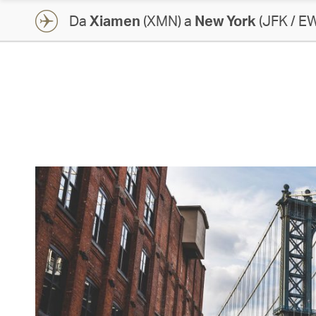
Da
Xiamen
(XMN) a
New York
(JFK / E