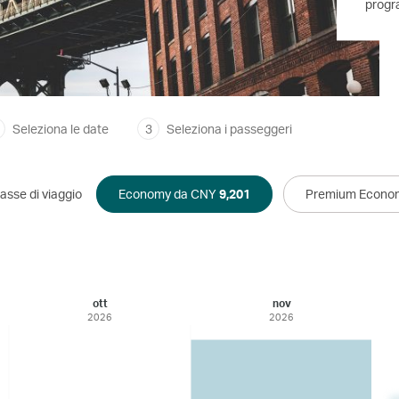
progr
Seleziona le date
3
Seleziona i passeggeri
asse di viaggio
Economy da CNY
9,201
Premium Econo
ott
nov
2026
2026