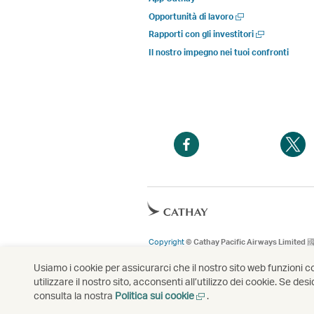
Apri
Opportunità di lavoro
una
Apri
Rapporti con gli investitori
nuova
una
Il nostro impegno nei tuoi confronti
finestra
nuova
finestra
Apri
A
una
u
nuova
n
finestra
f
Apri
una
nuova
Copyright
© Cathay Pacific Airways Limited
finestra
Usiamo i cookie per assicurarci che il nostro sito web funzioni c
utilizzare il nostro sito, acconsenti all’utilizzo dei cookie. Se d
Apri
consulta la nostra
Politica sui cookie
.
una