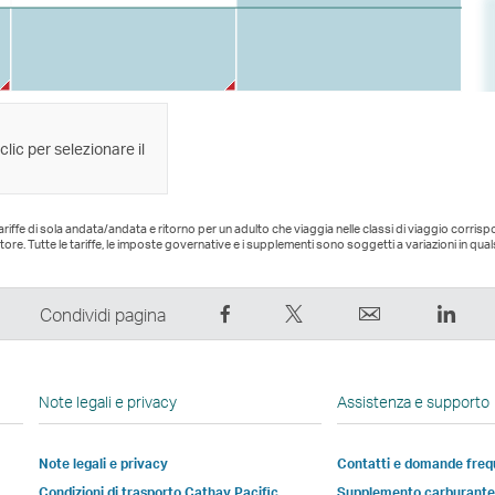
 clic per selezionare il
 tariffe di sola andata/andata e ritorno per un adulto che viaggia nelle classi di viaggio corris
tore. Tutte le tariffe, le imposte governative e i supplementi sono soggetti a variazioni in qu
Condividi
Condividi
Email
Link
Condividi pagina
su
su
Il
Il
Facebook
Twitter
link
link
–
–
si
si
Note legali e privacy
Assistenza e supporto
Il
Il
apre
apre
link
link
in
in
Note legali e privacy
Contatti e domande freq
si
si
una
una
Apri
Condizioni di trasporto Cathay Pacific
Supplemento carburant