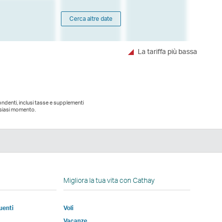
Cerca altre date
La tariffa più bassa
pondenti, inclusi tasse e supplementi
alsiasi momento.
edIn
Migliora la tua vita con Cathay
uenti
Voli
e
Vacanze