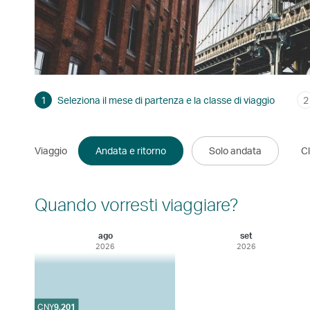
1
Seleziona il mese di partenza e la classe di viaggio
2
Viaggio
Andata e ritorno
Solo andata
Cl
Quando vorresti viaggiare?
ago
set
2026
2026
CNY
9,201