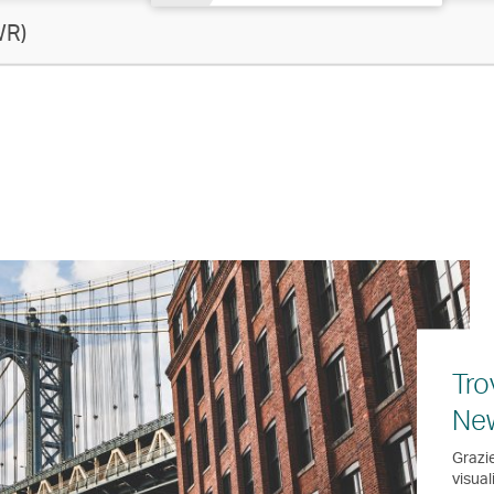
WR)
Tro
Ne
Grazie
visual