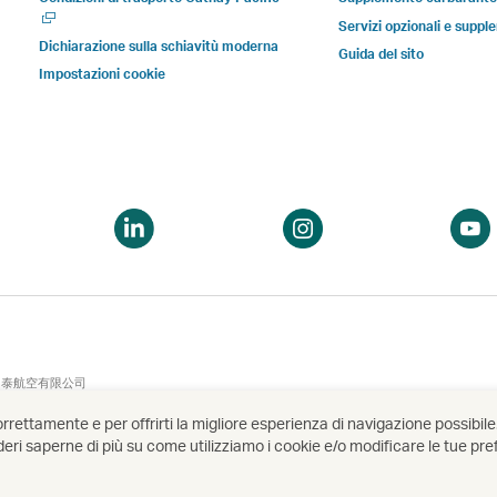
apre
apre
nuova
nuov
una
in
in
finestra
fines
Servizi opzionali e suppl
nuova
Dichiarazione sulla schiavitù moderna
una
una
gestita
gest
Guida del sito
finestra
Impostazioni cookie
nuova
nuova
da
da
finestra
finestra
terze
terz
gestita
gestita
parti
parti
da
da
e
e
soggetti
soggetti
potrebbe
potr
esterni
esterni
non
non
pri
Apri
Apri
e
e
essere
esse
na
una
una
potrebbe
potrebbe
soggetta
sogg
uova
nuova
nuova
non
non
alle
alle
inestra
finestra
finestra
essere
essere
stesse
stes
soggetto
soggetto
politiche
polit
alle
alle
sull\'accessib
sull\
國泰航空有限公司
stesse
stesse
di
di
orrettamente e per offrirti la migliore esperienza di navigazione possibi
politiche
politiche
Cathay
Cath
esideri saperne di più su come utilizziamo i cookie e/o modificare le tue pr
sull'accessibilità
sull'accessibilità
Pacific
Pacif
di
di