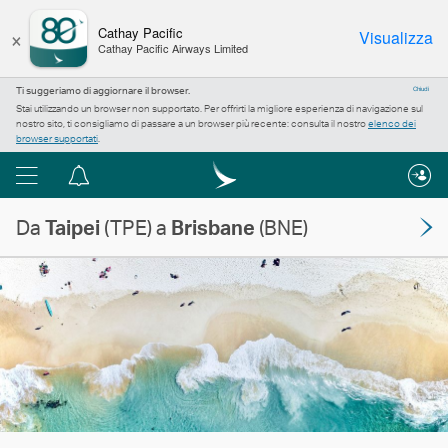
×
Cathay Pacific
Visualizza
Cathay Pacific Airways Limited
Ti suggeriamo di aggiornare il browser.
Chiudi
Stai utilizzando un browser non supportato. Per offrirti la migliore esperienza di navigazione sul
nostro sito, ti consigliamo di passare a un browser più recente: consulta il nostro
elenco dei
browser supportati
.
Menu
Centro
notifiche
Da
Taipei
(TPE) a
Brisbane
(BNE)