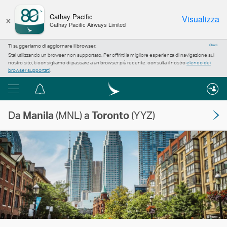
×
Cathay Pacific
Visualizza
Cathay Pacific Airways Limited
Ti suggeriamo di aggiornare il browser.
Chiudi
Stai utilizzando un browser non supportato. Per offrirti la migliore esperienza di navigazione sul
nostro sito, ti consigliamo di passare a un browser più recente: consulta il nostro
elenco dei
browser supportati
.
Menu
Centro
notifiche
Da
Manila
(MNL) a
Toronto
(YYZ)