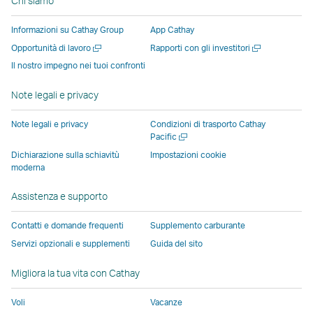
Chi siamo
si
si
una
una
una
apre
apre
apre
nuova
nuova
nuova
in
Informazioni su Cathay Group
App Cathay
in
in
finestra
finestra
finestra
una
Apri
Apri
Opportunità di lavoro
Rapporti con gli investitori
una
una
gestita
gestita
gestita
nuova
una
una
Il nostro impegno nei tuoi confronti
nuova
nuova
da
da
da
finestra
nuova
nuova
finestra
finestra
terze
terze
terze
gestita
finestra
finestra
Note legali e privacy
gestita
gestita
parti
parti
parti
da
da
da
e
e
e
terze
Note legali e privacy
Condizioni di trasporto Cathay
soggetti
soggetti
potrebbe
potrebbe
potrebbe
parti
Apri
Pacific
una
esterni
esterni
non
non
non
e
Dichiarazione sulla schiavitù
Impostazioni cookie
nuova
moderna
e
e
essere
essere
essere
potreb
finestra
potrebbe
potrebbe
soggetta
soggetta
soggetta
non
Assistenza e supporto
non
non
alle
alle
alle
essere
essere
essere
stesse
stesse
stesse
soggett
Contatti e domande frequenti
Supplemento carburante
soggetto
soggetto
politiche
politiche
politiche
alle
Servizi opzionali e supplementi
Guida del sito
alle
alle
sull\'accessibilità
sull\'accessibilità
sull\'accessibi
stesse
stesse
stesse
di
di
di
politich
Migliora la tua vita con Cathay
politiche
politiche
Cathay
Cathay
Cathay
sull\'acc
Voli
Vacanze
sull'accessibilità
sull'accessibilità
Pacific
Pacific
Pacific
di