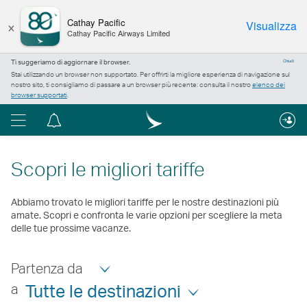
×
Cathay Pacific
Visualizza
Cathay Pacific Airways Limited
Ti suggeriamo di aggiornare il browser.
Chiudi
Stai utilizzando un browser non supportato. Per offrirti la migliore esperienza di navigazione sul
nostro sito, ti consigliamo di passare a un browser più recente: consulta il nostro
elenco dei
browser supportati
.
Menu
Centro
notifiche
Scopri le migliori tariffe
Abbiamo trovato le migliori tariffe per le nostre destinazioni più
amate. Scopri e confronta le varie opzioni per scegliere la meta
delle tue prossime vacanze.
Partenza da
a
Tutte le destinazioni