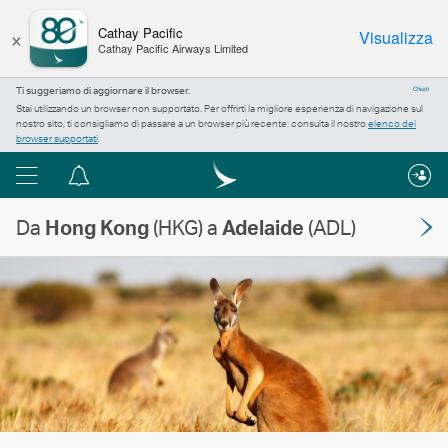
×
Cathay Pacific
Visualizza
Cathay Pacific Airways Limited
Ti suggeriamo di aggiornare il browser.
Chiudi
Stai utilizzando un browser non supportato. Per offrirti la migliore esperienza di navigazione sul
nostro sito, ti consigliamo di passare a un browser più recente: consulta il nostro
elenco dei
browser supportati
.
Menu
Centro
notifiche
Da
Hong Kong
(HKG) a
Adelaide
(ADL)