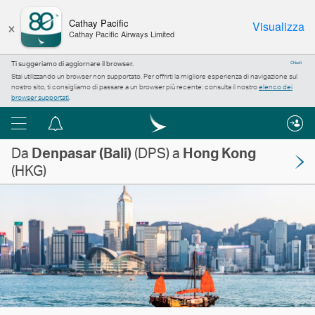
×
Cathay Pacific
Visualizza
Cathay Pacific Airways Limited
Ti suggeriamo di aggiornare il browser.
Chiudi
Stai utilizzando un browser non supportato. Per offrirti la migliore esperienza di navigazione sul
nostro sito, ti consigliamo di passare a un browser più recente: consulta il nostro
elenco dei
browser supportati
.
Menu
Centro
Da
Denpasar (Bali)
notifiche
(DPS) a
Hong Kong
(HKG)