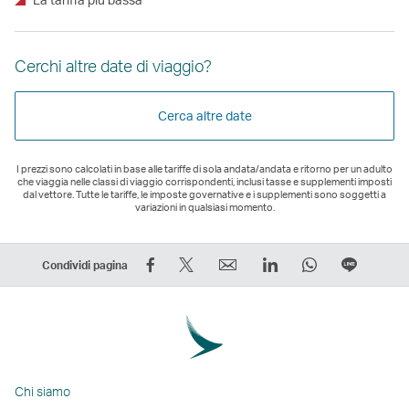
Cerchi altre date di viaggio?
Cerca altre date
I prezzi sono calcolati in base alle tariffe di sola andata/andata e ritorno per un adulto
che viaggia nelle classi di viaggio corrispondenti, inclusi tasse e supplementi imposti
dal vettore. Tutte le tariffe, le imposte governative e i supplementi sono soggetti a
variazioni in qualsiasi momento.
Condividi
Condividi
Email
LinkedIn
WhatsApp
Condivi
Condividi pagina
su
su
Il
Il
Il
in
Facebook
Twitter
link
link
link
fila
–
–
si
si
si
Il
Il
Il
apre
apre
apre
link
link
link
in
in
in
si
Chi siamo
si
si
una
una
una
apre