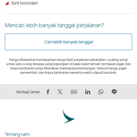
Tarif terendah
Mencari lebih banyak tanggal perjalanan?
Cari lebih banyak tanggal
Harga ditawarkan berdasarkan harga tiket perjalanan sekali jalan / pulang-pergi
untuk satu orang dewasa yang bepergian di kelas kabin terkait, termasuk pajak dan
biaya tambahan yang dikenakan maskapai penerbangan. Seluruh harga, pajak
pemerintah, dan biaya tambahan sewaktu-waktu dapat berubah.
Bagikan
Tweet
Email
LinkedIn
WhatsApp
Berbagi
Berbagi laman
di
Ini
Tautan
Tautan
Tautan
di
Facebook
–
akan
akan
akan
LINE
–
Tautan
terbuka
terbuka
terbuka
Tautan
Tautan
akan
di
di
di
akan
akan
terbuka
jendela
jendela
jendela
terbuka
Tentang kami
terbuka
di
baru
baru
baru
di