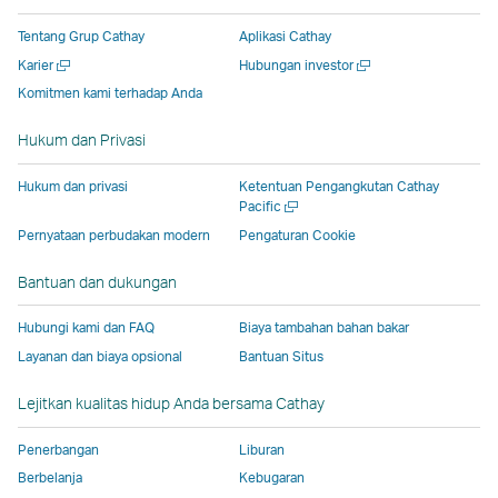
di
jendela
yang
yang
yang
jendela
Tentang Grup Cathay
Aplikasi Cathay
jendela
baru
dioperasikan
dioperasikan
dioperasikan
baru
Buka
Buka
Karier
Hubungan investor
baru
yang
oleh
oleh
oleh
yang
jendela
jendela
Komitmen kami terhadap Anda
yang
dioperasikan
pihak
pihak
pihak
dioperas
baru
baru
dioperasikan
oleh
eksternal
eksternal
eksternal
oleh
Hukum dan Privasi
oleh
pihak
dan
dan
dan
pihak
pihak
eksternal,
mungkin
mungkin
mungkin
eksterna
Hukum dan privasi
Ketentuan Pengangkutan Cathay
eksternal,
dan
tidak
tidak
tidak
dan
Buka
Pacific
jendela
dan
mungkin
mengikuti
mengikuti
mengikuti
mungkin
Pernyataan perbudakan modern
Pengaturan Cookie
baru
mungkin
tidak
kebijakan
kebijakan
kebijakan
tidak
Bantuan dan dukungan
tidak
mengikuti
aksesibilitas
aksesibilitas
aksesibilitas
mengikut
mengikuti
kebijakan
yang
yang
yang
kebijaka
Hubungi kami dan FAQ
Biaya tambahan bahan bakar
kebijakan
aksesibilitas
sama
sama
sama
aksesibil
Layanan dan biaya opsional
Bantuan Situs
aksesibilitas
yang
seperti
seperti
seperti
yang
yang
sama
kebijakan
kebijakan
kebijakan
sama
Lejitkan kualitas hidup Anda bersama Cathay
sama
seperti
Cathay
Cathay
Cathay
seperti
seperti
kebijakan
Pacific
Pacific
Pacific
kebijaka
Penerbangan
Liburan
kebijakan
Cathay
Cathay
Berbelanja
Kebugaran