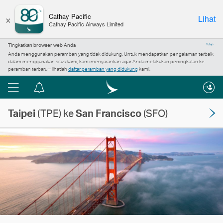
×
Cathay Pacific
Lihat
Cathay Pacific Airways Limited
Tingkatkan browser web Anda
Tutup
Anda menggunakan peramban yang tidak didukung. Untuk mendapatkan pengalaman terbaik
dalam menggunakan situs kami, kami menyarankan agar Anda melakukan peningkatan ke
peramban terbaru – lihatlah
daftar peramban yang didukung
kami.
Menu
Pusat
pemberitahuan
Taipei
(TPE) ke
San Francisco
(SFO)