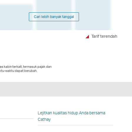
Cari lebih banyak tanggal
Tarif terendah
as kabin terkait, termasuk pajak dan
ktu-waktu dapat berubah.
dIn
n
ka
n
Lejitkan kualitas hidup Anda bersama
Cathay
la