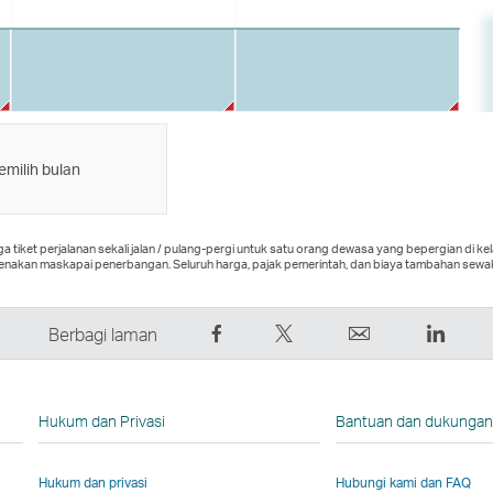
emilih bulan
tiket perjalanan sekali jalan / pulang-pergi untuk satu orang dewasa yang bepergian di kel
enakan maskapai penerbangan. Seluruh harga, pajak pemerintah, dan biaya tambahan sewa
Bagikan
Tweet
Email
Linke
Berbagi laman
di
Ini
Tautan
Tauta
Facebook
–
akan
akan
–
Tautan
terbuka
terbu
Hukum dan Privasi
Bantuan dan dukunga
Tautan
akan
di
di
akan
terbuka
jendela
jende
Hukum dan privasi
Hubungi kami dan FAQ
terbuka
di
baru
baru