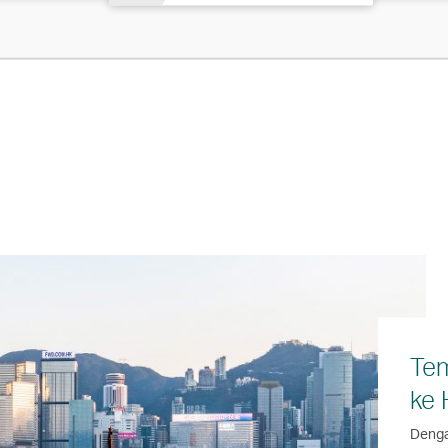
Tem
ke
Denga