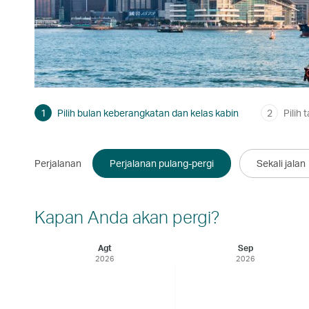
1
Pilih bulan keberangkatan dan kelas kabin
2
Pilih 
Perjalanan
Perjalanan pulang-pergi
Sekali jalan
Kapan Anda akan pergi?
Agt
Sep
2026
2026