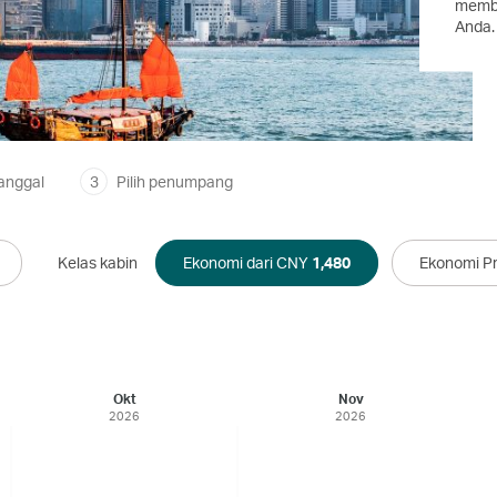
memba
Anda.
tanggal
3
Pilih penumpang
Kelas kabin
Ekonomi dari CNY
1,480
Ekonomi P
Okt
Nov
2026
2026