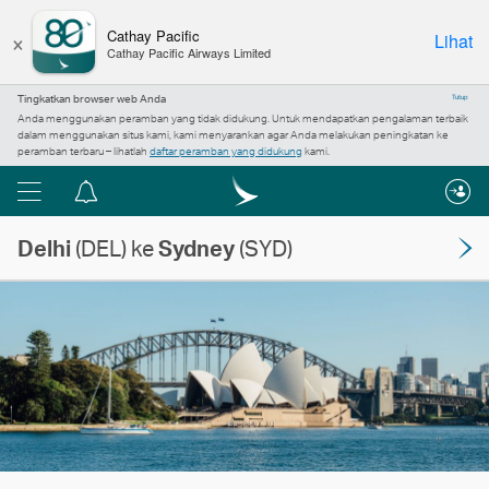
×
Cathay Pacific
Lihat
Cathay Pacific Airways Limited
Tingkatkan browser web Anda
Tutup
Anda menggunakan peramban yang tidak didukung. Untuk mendapatkan pengalaman terbaik
dalam menggunakan situs kami, kami menyarankan agar Anda melakukan peningkatan ke
peramban terbaru – lihatlah
daftar peramban yang didukung
kami.
Menu
Pusat
pemberitahuan
Delhi
(DEL) ke
Sydney
(SYD)