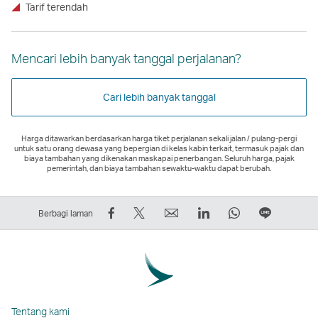
Tarif terendah
Mencari lebih banyak tanggal perjalanan?
Cari lebih banyak tanggal
Harga ditawarkan berdasarkan harga tiket perjalanan sekali jalan / pulang-pergi
untuk satu orang dewasa yang bepergian di kelas kabin terkait, termasuk pajak dan
biaya tambahan yang dikenakan maskapai penerbangan. Seluruh harga, pajak
pemerintah, dan biaya tambahan sewaktu-waktu dapat berubah.
Bagikan
Tweet
Email
LinkedIn
WhatsApp
Berbagi
Berbagi laman
di
Ini
Tautan
Tautan
Tautan
di
Facebook
–
akan
akan
akan
LINE
–
Tautan
terbuka
terbuka
terbuka
Tautan
Tautan
akan
di
di
di
akan
akan
terbuka
jendela
jendela
jendela
terbuka
Tentang kami
terbuka
di
baru
baru
baru
di