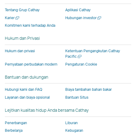
di
jendela
yang
yang
yang
jendela
Tentang Grup Cathay
Aplikasi Cathay
jendela
baru
dioperasikan
dioperasikan
dioperasikan
baru
Buka
Buka
Karier
Hubungan investor
baru
yang
oleh
oleh
oleh
yang
jendela
jendela
Komitmen kami terhadap Anda
yang
dioperasikan
pihak
pihak
pihak
dioperas
baru
baru
dioperasikan
oleh
eksternal
eksternal
eksternal
oleh
Hukum dan Privasi
oleh
pihak
dan
dan
dan
pihak
pihak
eksternal,
mungkin
mungkin
mungkin
eksterna
Hukum dan privasi
Ketentuan Pengangkutan Cathay
eksternal,
dan
tidak
tidak
tidak
dan
Buka
Pacific
jendela
dan
mungkin
mengikuti
mengikuti
mengikuti
mungkin
Pernyataan perbudakan modern
Pengaturan Cookie
baru
mungkin
tidak
kebijakan
kebijakan
kebijakan
tidak
Bantuan dan dukungan
tidak
mengikuti
aksesibilitas
aksesibilitas
aksesibilitas
mengikut
mengikuti
kebijakan
yang
yang
yang
kebijaka
Hubungi kami dan FAQ
Biaya tambahan bahan bakar
kebijakan
aksesibilitas
sama
sama
sama
aksesibil
Layanan dan biaya opsional
Bantuan Situs
aksesibilitas
yang
seperti
seperti
seperti
yang
yang
sama
kebijakan
kebijakan
kebijakan
sama
Lejitkan kualitas hidup Anda bersama Cathay
sama
seperti
Cathay
Cathay
Cathay
seperti
seperti
kebijakan
Pacific
Pacific
Pacific
kebijaka
Penerbangan
Liburan
kebijakan
Cathay
Cathay
Berbelanja
Kebugaran