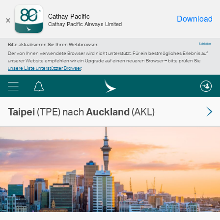
×
Cathay Pacific
Download
Cathay Pacific Airways Limited
Bitte aktualisieren Sie Ihren Webbrowser.
Schließen
Der von Ihnen verwendete Browser wird nicht unterstützt. Für ein bestmögliches Erlebnis auf
unserer Website empfehlen wir ein Upgrade auf einen neueren Browser – bitte prüfen Sie
unsere Liste unterstützter Browser
.
Menü
Informationszentrum
Taipei
(TPE) nach
Auckland
(AKL)