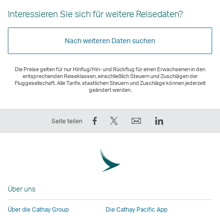
Interessieren Sie sich für weitere Reisedaten?
Nach weiteren Daten suchen
Die Preise gelten für nur Hinflug/Hin- und Rückflug für einen Erwachsenen in den
entsprechenden Reiseklassen, einschließlich Steuern und Zuschlägen der
Fluggesellschaft. Alle Tarife, staatlichen Steuern und Zuschläge können jederzeit
geändert werden.
Auf
Twittern
E-
LinkedIn
Seite teilen
Facebook
–
Mail
Der
teilen
der
Der
Link
–
Link
Link
wird
der
wird
wird
in
Link
in
in
einem
Über uns
wird
einem
einem
neuen
in
neuen
neuen
Fenster
Über die Cathay Group
Die Cathay Pacific App
einem
Fenster
Fenster
geöffnet,