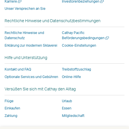
Neues
Neues
Karriere
Investorenbeziehungen
neuen
geöffnet,
geöffnet,
das
Fenster
Fenster
Unser Versprechen an Sie
Fenster
das
das
von
öffnen
öffnen
geöffnet,
von
von
externen
Rechtliche Hinweise und Datenschutzbestimmungen
das
externen
externen
Anbietern
von
Anbietern
Anbietern
betrieben
Rechtliche Hinweise und
Cathay Pacific
externen
betrieben
betrieben
wird,
Neues
Datenschutz
Beförderungsbedingungen
Fenster
Anbietern
wird,
wird,
und
Erklärung zur modernen Sklaverei
Cookie-Einstellungen
öffnen
betrieben
und
und
entspricht
Hilfe und Unterstützung
wird,
entspricht
entspricht
möglicherweise
und
möglicherweise
möglicherweise
nicht
Kontakt und FAQ
Treibstoffzuschlag
entspricht
nicht
nicht
denselben
Optionale Services und Gebühren
Online-Hilfe
möglicherweise
denselben
denselben
Zugangsrichtlin
nicht
Zugangsrichtlinien
Zugangsrichtlinien
wie
Versüßen Sie sich mit Cathay den Alltag
denselben
wie
wie
bei
Zugangsrichtlinien
bei
bei
Cathay
Flüge
Urlaub
wie
Cathay
Cathay
Pacific
Einkaufen
Essen
bei
Pacific
Pacific
Zahlung
Mitgliedschaft
Cathay
Der
Pacific
Link