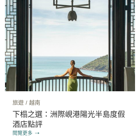
旅遊
/
越南
下榻之選：洲際峴港陽光半島度假
酒店點評
閱覽更多