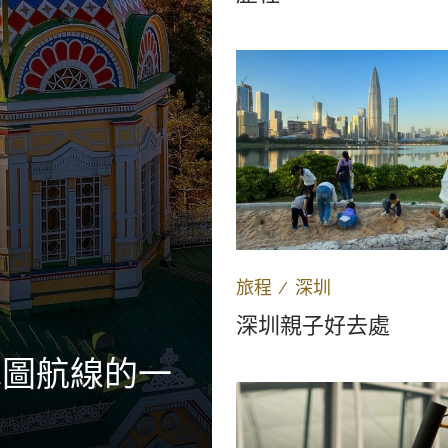
旅程
∕
深圳
深圳親子好去處
木圖航線的一