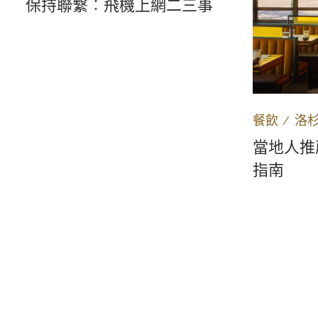
保持聯繫︰飛機上網二三事
餐飲
∕
洛
當地人推
指南