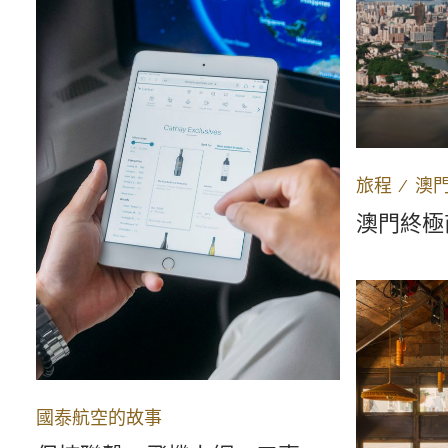
旅程
∕
澳
澳門終極
國泰航空的故事