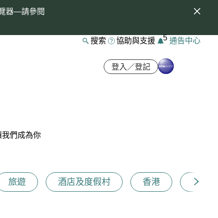
覽器—請參閱
5
搜索
協助與支援
通告中心
登入／登記
讓我們成為你
旅遊
酒店及度假村
香港
會籍