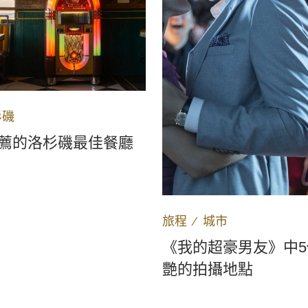
杉磯
薦的洛杉磯最佳餐廳
旅程
∕
城市
《我的超豪男友》中
艷的拍攝地點