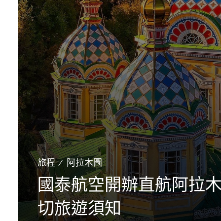
旅程
∕
阿拉木圖
國泰航空開辦直航阿拉
切旅遊須知