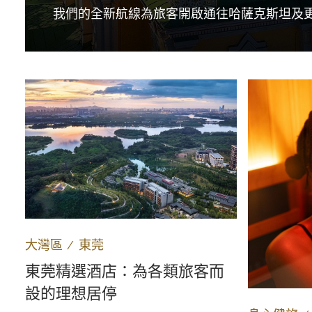
我們的全新航線為旅客開啟通往哈薩克斯坦及
大灣區
∕
東莞
東莞精選酒店：為各類旅客而
設的理想居停