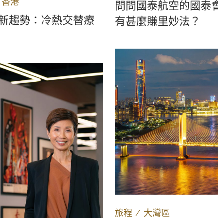
∕
香港
問問國泰航空的國泰
新趨勢：冷熱交替療
有甚麼賺里妙法？
旅程
∕
大灣區