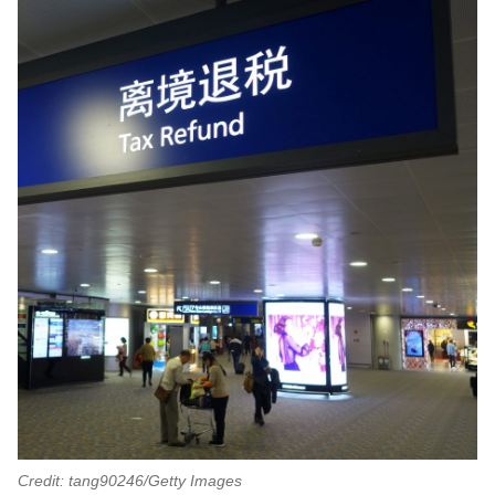
Credit: tang90246/Getty Images