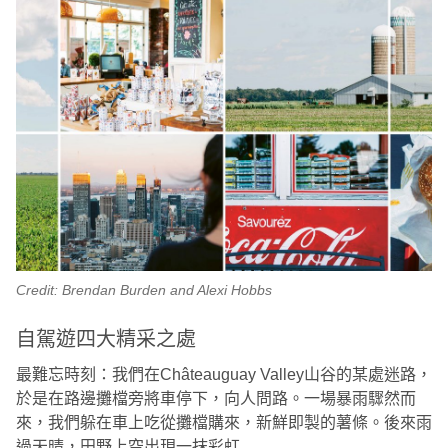
Credit: Brendan Burden and Alexi Hobbs
自駕遊四大精采之處
最難忘時刻：我們在Châteauguay Valley山谷的某處迷路，
於是在路邊攤檔旁將車停下，向人問路。一場暴雨驟然而
來，我們躲在車上吃從攤檔購來，新鮮即製的薯條。後來雨
過天晴，田野上空出現一抹彩虹