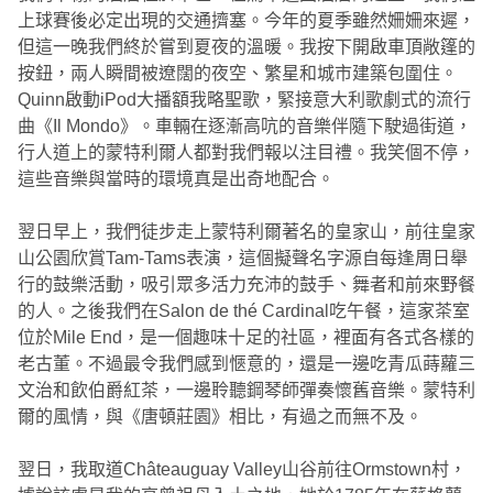
上球賽後必定出現的交通擠塞。今年的夏季雖然姍姍來遲，
但這一晚我們終於嘗到夏夜的溫暖。我按下開啟車頂敞篷的
按鈕，兩人瞬間被遼闊的夜空、繁星和城市建築包圍住。
Quinn啟動iPod大播額我略聖歌，緊接意大利歌劇式的流行
曲《Il Mondo》。車輛在逐漸高吭的音樂伴隨下駛過街道，
行人道上的蒙特利爾人都對我們報以注目禮。我笑個不停，
這些音樂與當時的環境真是出奇地配合。
翌日早上，我們徒步走上蒙特利爾著名的皇家山，前往皇家
山公園欣賞Tam-Tams表演，這個擬聲名字源自每逢周日舉
行的鼓樂活動，吸引眾多活力充沛的鼓手、舞者和前來野餐
的人。之後我們在Salon de thé Cardinal吃午餐，這家茶室
位於Mile End，是一個趣味十足的社區，裡面有各式各樣的
老古董。不過最令我們感到愜意的，還是一邊吃青瓜蒔蘿三
文治和飲伯爵紅茶，一邊聆聽鋼琴師彈奏懷舊音樂。蒙特利
爾的風情，與《唐頓莊園》相比，有過之而無不及。
翌日，我取道Châteauguay Valley山谷前往Ormstown村，