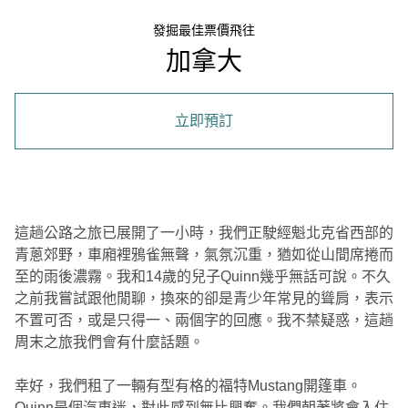
發掘最佳票價飛往
加拿大
立即預訂
這趟公路之旅已展開了一小時，我們正駛經魁北克省西部的
青蔥郊野，車廂裡鴉雀無聲，氣氛沉重，猶如從山間席捲而
至的雨後濃霧。我和14歲的兒子Quinn幾乎無話可說。不久
之前我嘗試跟他閒聊，換來的卻是青少年常見的聳肩，表示
不置可否，或是只得一、兩個字的回應。我不禁疑惑，這趟
周末之旅我們會有什麼話題。
幸好，我們租了一輛有型有格的福特Mustang開篷車。
Quinn是個汽車迷，對此感到無比興奮。我們朝著將會入住