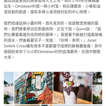
據說該處是我的高曾祖母入土之地，她於1785年在蘇格蘭
出生。Ormstown村是一條小村落，有紅磚農舍、小巷和油
漆斑剝的穀倉，還有多條小溪流經村莊的中心地帶。
我們抵達這條小農村時，首先見到的，就是教堂旁邊的墓
地。我們將車停泊在對面街時，正在下雨。Quinn說：「我
們比賽看看誰先找到她的墓碑。」我望著不斷敲打擋風玻璃
的雨水，然後看著兒子，笑道：「好啊，來吧。」Janet
Selkirk Cross擁有很多不喜歡墨守成規的蘇格蘭後裔，其中
兩個就來到了小小的Ormstown村的這塊墓地，在雨中開懷
大笑。