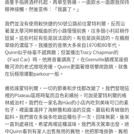
兩隻手指將酒杯托起，再舉至唇邊，一面飲水一面跟我保持
眼神接觸，然後宣佈：「我贏了。」
我們並沒有使用較快捷的50號公路前往蒙特利爾，反而沿
著渥太華河畔蜿蜒曲折的小路慢慢前進，往多個小村莊稍作
逗留。這些村莊有些是說法語的，有些是說英語的。在楓樹
翠綠的濃蔭下，我播放的音樂大多來自1970和80年代，
Quinn似乎絲毫不感興趣；但當播出Tracy Chapman的
《Fast Car》時，他將音量調高了。在Grenville鎮裡某座俯
瞰河流的老式燈塔旁邊，Quinn更圍著燈塔攀爬跑跳，就像
在玩極限運動parkour一般。
甫抵達蒙特利爾，一切的節奏和步伐都改變了。我們發現這
裡的Plateau區既時髦而且色彩繽紛，可說是蒙特利爾的格
林威治村。我們在一家名為Hào的小店內吃到美味可口的素
包子，裡面塞滿拌了海鮮醬和麻油的豆腐、蘑菇和青椒做的
餡料。我們曾在多倫多吃過這種包子一次，回味無窮，後來
一直到處尋找，希望再嚐這種滋味。我們再次駕車出發，途
中Quinn看到有家人出售無用的舊物，他把那堆掛飾、舊相