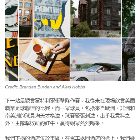
Credit: Brendan Burden and Alexi Hobbs
下一站是觀賞蒙特利爾衝擊隊作賽。我從未在現場欣賞美國
職業足球聯盟的比賽，而一眾球員，包括來自歐洲、非洲和
南美洲的球員均天才橫溢，球賽緊張剌激，出乎我意料之
外。主隊擊敗紐約紅牛，贏得觀眾熱烈喝采。
我們下榻的酒店位於市區，在駕車返回酒店的途上，我們碰