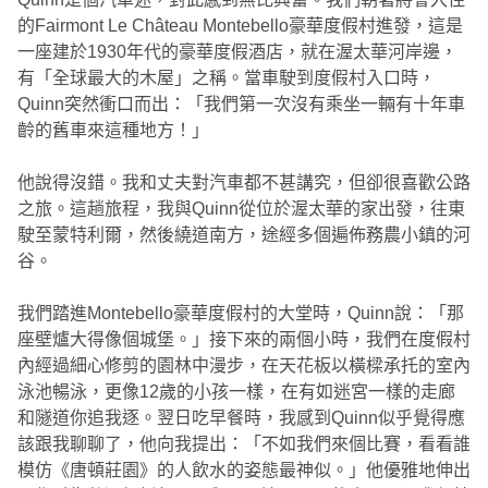
的Fairmont Le Château Montebello豪華度假村進發，這是
一座建於1930年代的豪華度假酒店，就在渥太華河岸邊，
有「全球最大的木屋」之稱。當車駛到度假村入口時，
Quinn突然衝口而出：「我們第一次沒有乘坐一輛有十年車
齡的舊車來這種地方！」
他說得沒錯。我和丈夫對汽車都不甚講究，但卻很喜歡公路
之旅。這趟旅程，我與Quinn從位於渥太華的家出發，往東
駛至蒙特利爾，然後繞道南方，途經多個遍佈務農小鎮的河
谷。
我們踏進Montebello豪華度假村的大堂時，Quinn說：「那
座壁爐大得像個城堡。」接下來的兩個小時，我們在度假村
內經過細心修剪的園林中漫步，在天花板以橫樑承托的室內
泳池暢泳，更像12歲的小孩一樣，在有如迷宮一樣的走廊
和隧道你追我逐。翌日吃早餐時，我感到Quinn似乎覺得應
該跟我聊聊了，他向我提出：「不如我們來個比賽，看看誰
模仿《唐頓莊園》的人飲水的姿態最神似。」他優雅地伸出