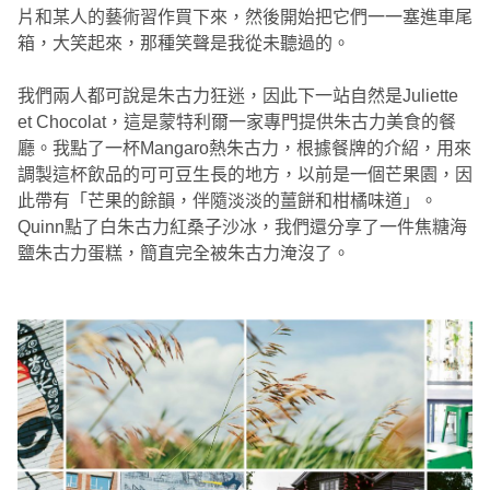
片和某人的藝術習作買下來，然後開始把它們一一塞進車尾
箱，大笑起來，那種笑聲是我從未聽過的。
我們兩人都可說是朱古力狂迷，因此下一站自然是Juliette
et Chocolat，這是蒙特利爾一家專門提供朱古力美食的餐
廳。我點了一杯Mangaro熱朱古力，根據餐牌的介紹，用來
調製這杯飲品的可可豆生長的地方，以前是一個芒果園，因
此帶有「芒果的餘韻，伴隨淡淡的薑餅和柑橘味道」。
Quinn點了白朱古力紅桑子沙冰，我們還分享了一件焦糖海
鹽朱古力蛋糕，簡直完全被朱古力淹沒了。