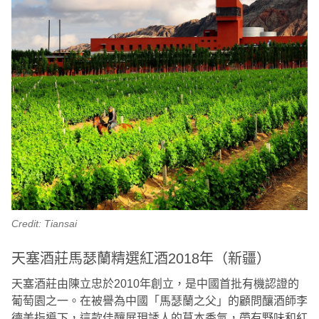
Credit: Tiansai
天塞酒莊馬瑟蘭精選紅酒2018年（新疆）
天塞酒莊由陳立忠於2010年創立，是中國首批有機認證的
葡萄園之一。在被譽為中國「馬瑟蘭之父」的顧問釀酒師李
德美指導下，這款佳釀展現誘人的草本香氣，帶有野味和紅