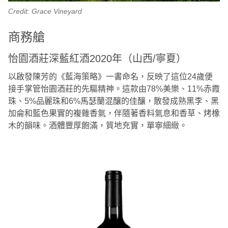
Credit: Grace Vineyard
商務艙
怡園酒莊深藍紅酒2020年（山西/寧夏）
以啟發陳芳的《藍海策略》一書命名，反映了這位24歲便
接手掌管怡園酒莊的先驅精神。這款由78%美樂、11%赤霞
珠、5%品麗珠和6%馬瑟蘭混釀的佳釀，散發成熟黑李、黑
加侖和藍色果實的複雜香氣，伴隨著香料氣息和香草、烤橡
木的韻味。酒體豐厚飽滿，質地充實，單寧細緻。