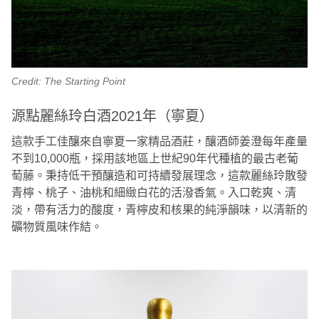
Credit: The Starting Point
源點麗絲玲白酒2021年（寧夏）
這款手工佳釀來自寧夏一家精品酒莊，釀酒師姜澄每年產量
不到10,000瓶，採用該地區上世紀90年代種植的最古老葡
萄藤。秉持低干預釀造和可持續發展理念，這款麗絲玲散發
青檸、桃子、油桃和細緻白花的活潑香氣。入口乾爽、清
淡，帶有活力的酸度，青檸皮和核果的純淨韻味，以清新的
礦物質風味作結。