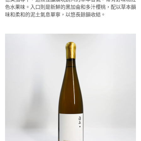
色水果味。入口則是新鮮的黑加侖和多汁櫻桃，配以草本韻
味和柔和的泥土氣息單寧，以悠長餘韻收結。