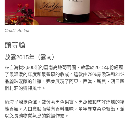
Credit: Ao Yun
頭等艙
敖雲2015年（雲南）
來自海拔2,600米的雲南高地葡萄園，敖雲於2015年份經歷
了最溫暖的年度和最豐碩的收成。這款由79%赤霞珠和21%
品麗珠混釀的佳釀，完美展現了阿東、西當、斯農、朔日四
個村莊的獨特風土。
酒液呈深邃色澤，散發著黑色果實、黑胡椒和些許煙燻的複
雜香氣。入口豐腴而帶有香料風味，單寧異常柔滑緊緻，並
以悠長礦物質氣息的餘韻作結。