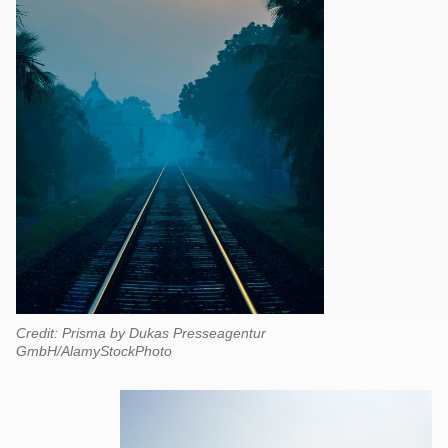
Credit: Prisma by Dukas Presseagentur
GmbH/AlamyStockPhoto