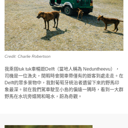
Credit: Charlie Robertson
我乘搭tuk tuk車暢遊Delft（當地人稱為 Neduntheevu），
司機是一位漁夫，閒暇時會開車帶僅有的遊客到處走走。在
Delft的眾多景物中，我對葡萄牙統治者遺留下來的野馬印
象最深。就在我們駕車駛至小島的偏遠一隅時，看到一大群
野馬在水坑旁嬉鬧和喝水，蔚為奇觀。