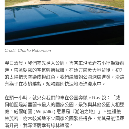
Credit: Charlie Robertson
翌日清晨，我們率先進入公園，吉普車沿著岩石小徑顛簸前
進，帶著朝露的空氣輕拂我臉，在遠方廣袤大地背後，初升
的太陽把天空染成橙紅色。我們繼續朝公園深處進發，沿路
有猴子在樹梢嬉戲，短吻鱷則快速地潛進淺水中。
在頭一小時，就只有我們的車在公園奔馳。Ravi說：「威
爾帕圖是斯里蘭卡最大的國家公園，景致與其他公園大相逕
庭。威爾帕圖 ( Wilpattu ) 意思是『湖泊之地』」。這裡叢
林茂密，樹木較當地不少國家公園繁盛得多，尤其是氣溫逐
漸升高，我深深慶幸有綠林遮蔭。