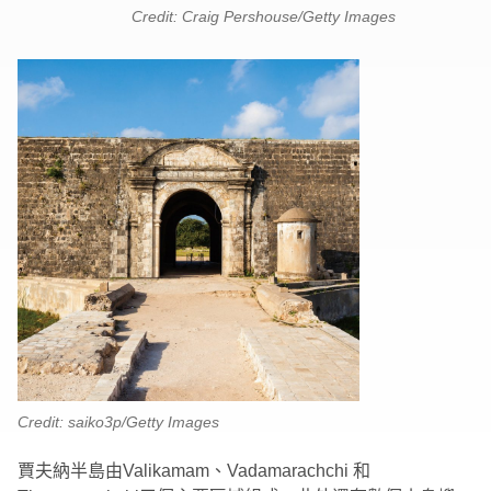
Credit: Craig Pershouse/Getty Images
Credit: saiko3p/Getty Images
賈夫納半島由Valikamam、Vadamarachchi 和