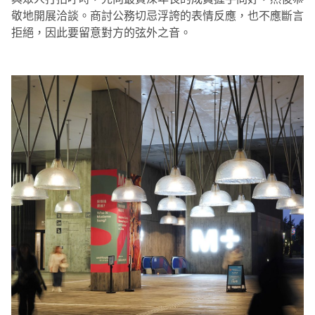
敬地開展洽談。商討公務切忌浮誇的表情反應，也不應斷言
拒絕，因此要留意對方的弦外之音。