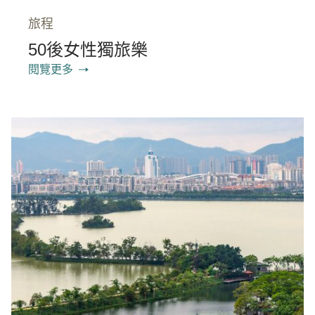
旅程
50後女性獨旅樂
閱覽更多