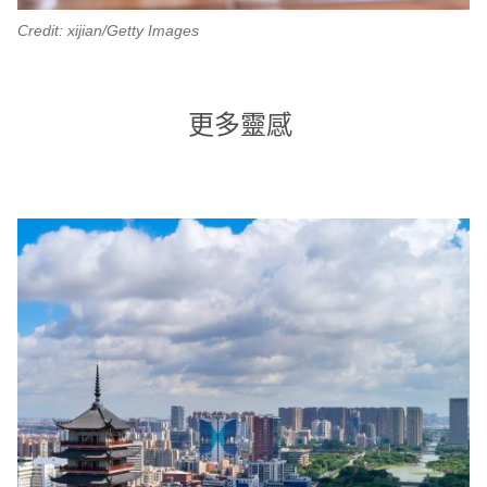
Credit: xijian/Getty Images
更多靈感