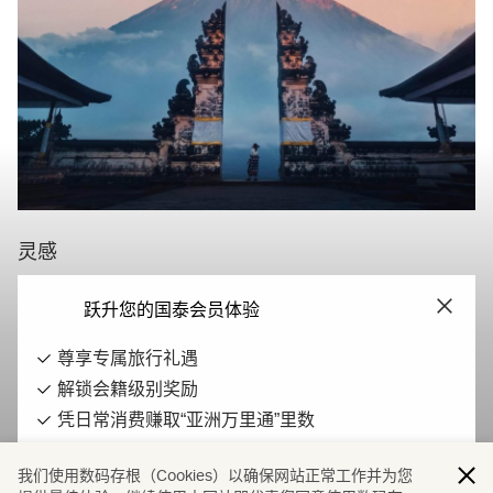
灵感
探索您的梦想目的地
跃升您的国泰会员体验
通过我们的旅游指南、提示及建议寻找灵感，并立即开始计
尊享专属旅行礼遇
划您的下一个旅程。
解锁会籍级别奖励
阅览更多
凭日常消费赚取“亚洲万里通”里数
我们使用数码存根（Cookies）以确保网站正常工作并为您
所显示的全部票价均包含税费和承运人征收的附加费。 所有票价，政府
登录 / 注册