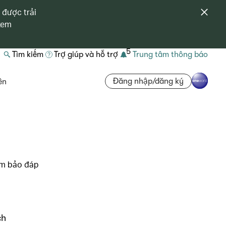
 được trải
 xem
5
Tìm kiếm
Trợ giúp và hỗ trợ
Trung tâm thông báo
Đăng nhập/đăng ký
ên
ảm bảo đáp
ch