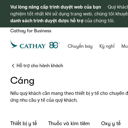
Vui lòng nâng cấp trình duyệt web của bạn
Quý khách
nghiệm tốt nhất khi sử dụng trang web, chúng tôi khuyê
danh sách trình duyệt được hỗ trợ
của chúng tôi.
Cathay for Business
Chuyến bay
Kỳ nghỉ
Mu
Hỗ trợ cho hành khách
Cáng
Nếu quý khách cần mang theo thiết bị y tế cho chuyến 
ứng nhu cầu y tế của quý khách.
Thiết bị y tế
Thuốc và kim tiêm
Oxy y tế