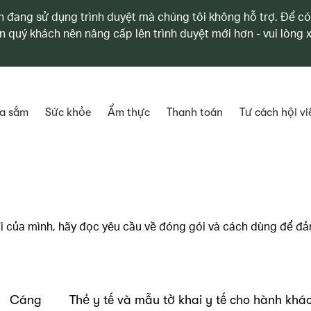
 đang sử dụng trình duyệt mà chúng tôi không hỗ trợ. Để có
n quý khách nên nâng cấp lên trình duyệt mới hơn - vui lòng
a sắm
Sức khỏe
Ẩm thực
Thanh toán
Tư cách hội vi
đi của mình, hãy đọc yêu cầu về đóng gói và cách dùng để đ
Cáng
Thẻ y tế và mẫu tờ khai y tế cho hành khá