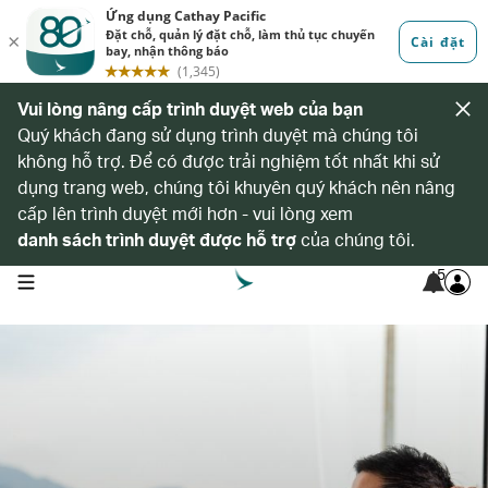
Vui lòng nâng cấp trình duyệt web của bạn
Quý khách đang sử dụng trình duyệt mà chúng tôi
không hỗ trợ. Để có được trải nghiệm tốt nhất khi sử
dụng trang web, chúng tôi khuyên quý khách nên nâng
cấp lên trình duyệt mới hơn - vui lòng xem
danh sách trình duyệt được hỗ trợ
của chúng tôi.
5
open navigation menu